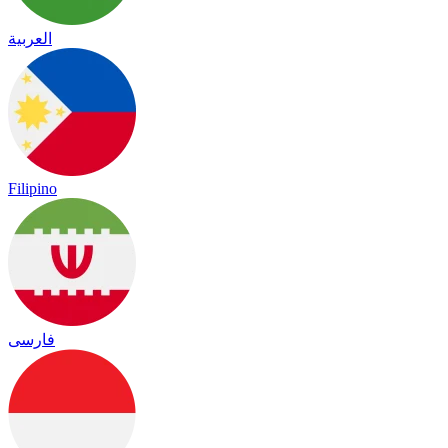
العربية
Filipino
فارسی