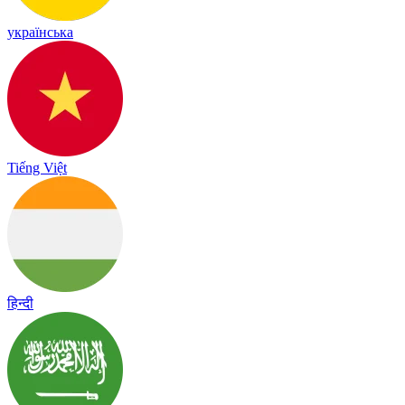
українська
Tiếng Việt
हिन्दी