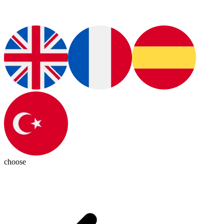
choose