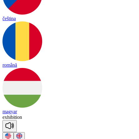
čeština
română
magyar
exh
i
bi
tion