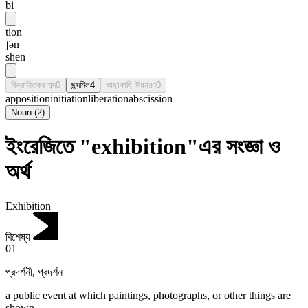
bi
tion
ʃən
shēn
বিভ্রান্তিকর শব্দ
0
ছন্দমিল
4
কাছাকাছি উচ্চারণ
0
apposition
initiation
liberation
abscission
Noun
(
2
)
ইংরেজিতে "exhibition"এর সংজ্ঞা ও
অর্থ
Exhibition
বিশেষ্য
01
প্রদর্শনী
,
প্রদর্শন
a public event at which paintings, photographs, or other things are
shown