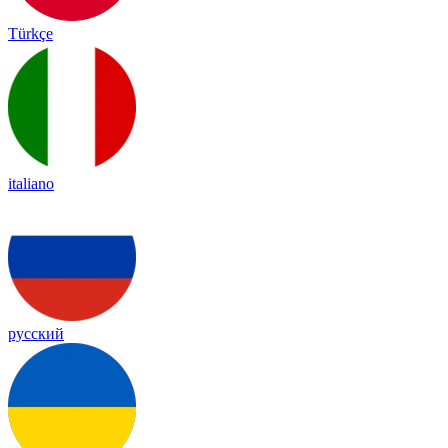
Türkçe
italiano
русский