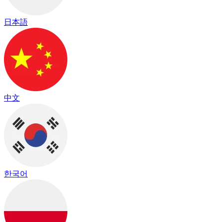
日本語
中文
한국어