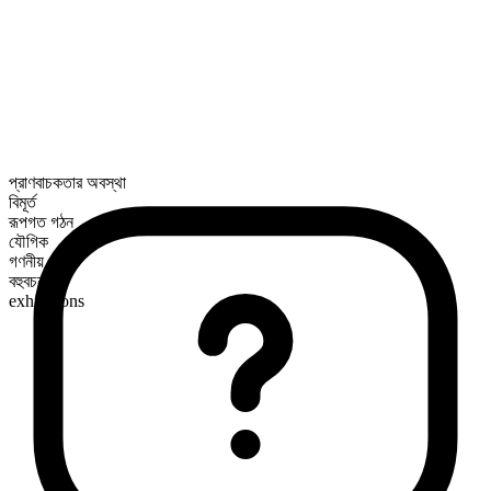
প্রাণবাচকতার অবস্থা
বিমূর্ত
রূপগত গঠন
যৌগিক
গণনীয়
বহুবচন রূপ
exhibitions