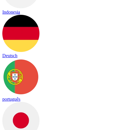
Indonesia
Deutsch
português