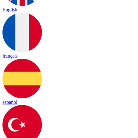
English
français
español