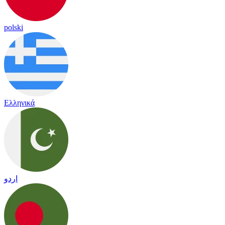
polski
Ελληνικά
اردو