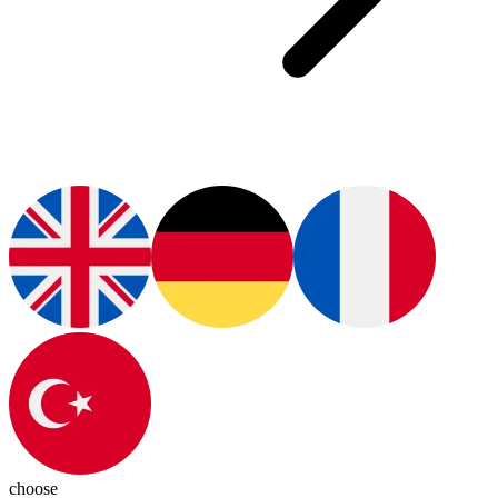
choose