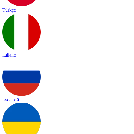
Türkçe
italiano
русский