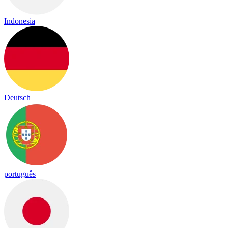
Indonesia
Deutsch
português