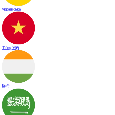
українська
Tiếng Việt
हिन्दी