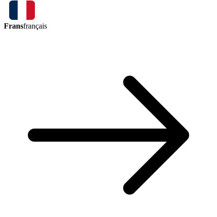
Frans
français