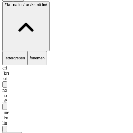
/ˈkrɪ.nə.li:n/
or /kri.nē.lin/
lettergrepen
fonemen
cri
ˈkrɪ
kri
no
nə
nē
line
li:n
lin