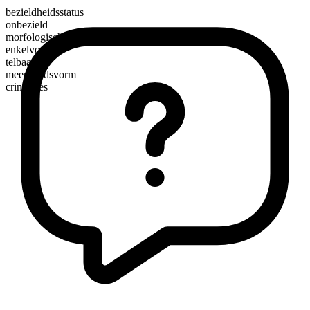
bezieldheidsstatus
onbezield
morfologische samenstelling
enkelvoudig
telbaar
meervoudsvorm
crinolines