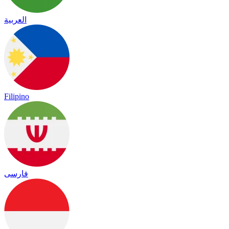
العربية
Filipino
فارسی