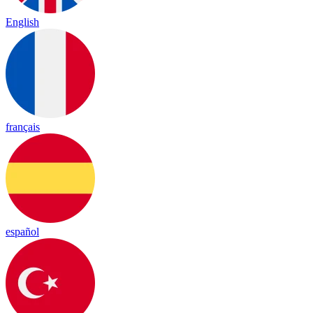
English
français
español