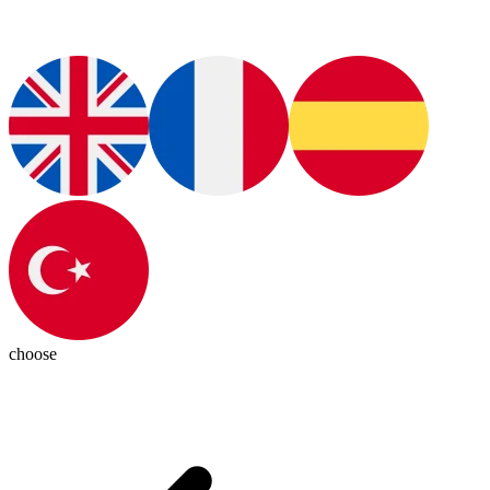
choose