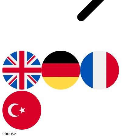
choose