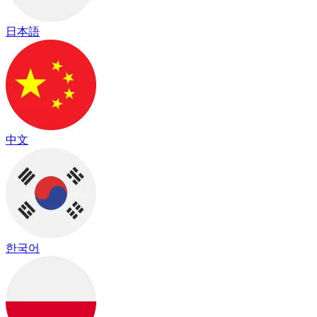
日本語
中文
한국어