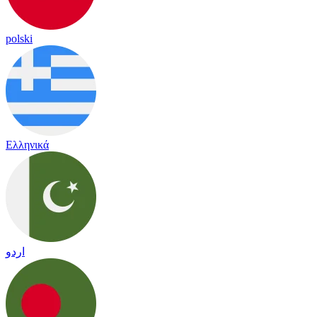
polski
Ελληνικά
اردو