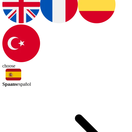
choose
Spaans
español