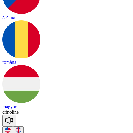
čeština
română
magyar
cri
no
line