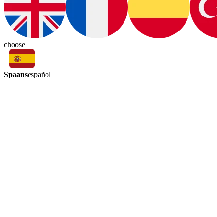
choose
Spaans
español