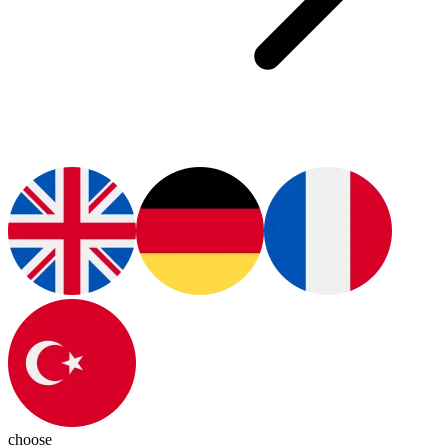
choose