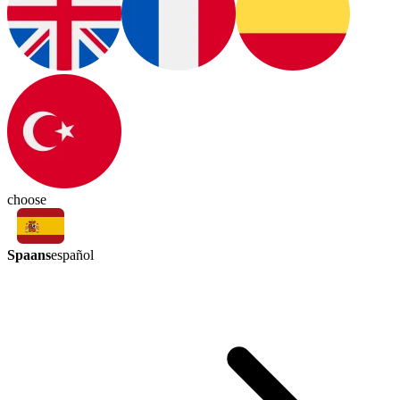
choose
Spaans
español