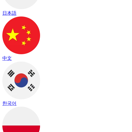
日本語
中文
한국어