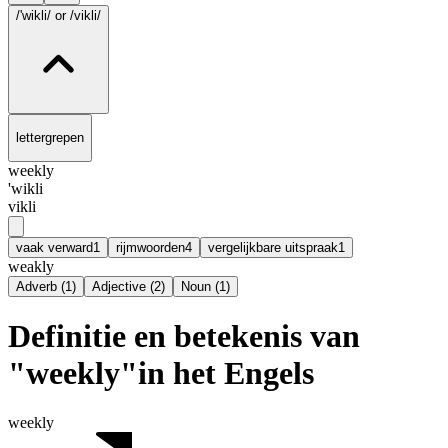
/'wikli/
or /vikli/
lettergrepen
weekly
'wikli
vikli
vaak verward
1
rijmwoorden
4
vergelijkbare uitspraak
1
weakly
Adverb
(
1
)
Adjective
(
2
)
Noun
(
1
)
Definitie en betekenis van
"weekly"in het Engels
weekly