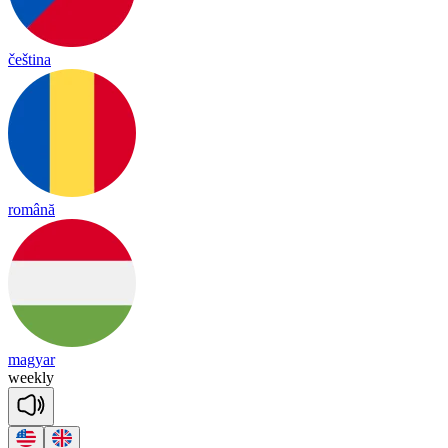
čeština
română
magyar
weekly