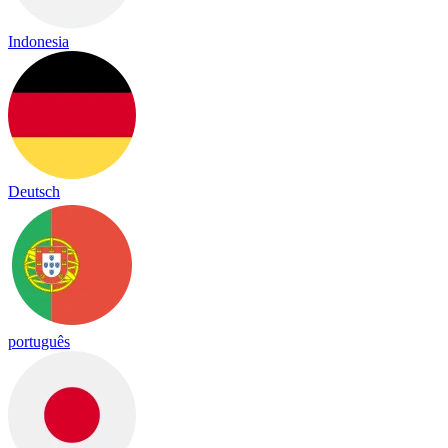
Indonesia
Deutsch
português