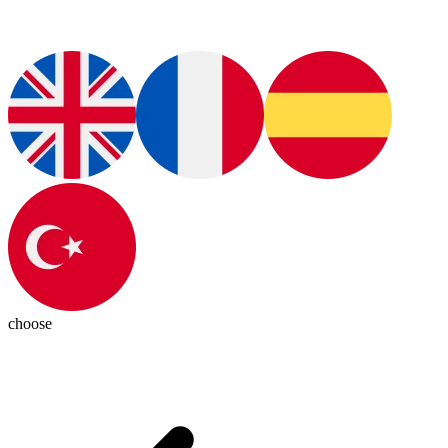
choose