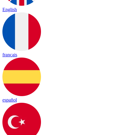
English
français
español