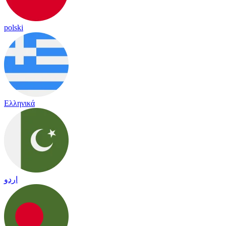
polski
Ελληνικά
اردو