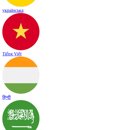
українська
Tiếng Việt
हिन्दी