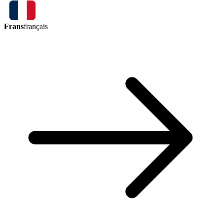
Frans
français