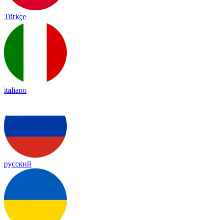
Türkçe
italiano
русский