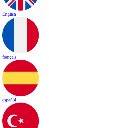
English
français
español