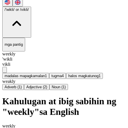
/'wikli/
or /vikli/
mga pantig
weekly
'wikli
vikli
madalas mapagkamalan
1
tugma
4
halos magkatunog
1
weakly
Adverb
(
1
)
Adjective
(
2
)
Noun
(
1
)
Kahulugan at ibig sabihin ng
"weekly"sa English
weekly