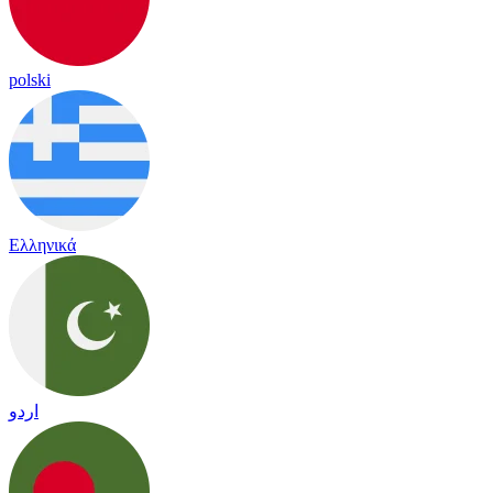
polski
Ελληνικά
اردو