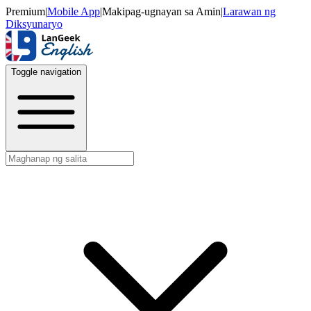
Premium
|
Mobile App
|
Makipag-ugnayan sa Amin
|
Larawan ng
Diksyunaryo
Toggle navigation