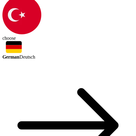
choose
German
Deutsch