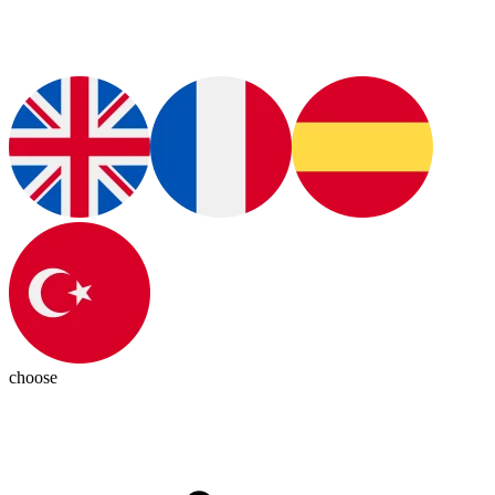
choose