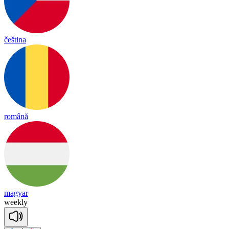
čeština
română
magyar
weekly