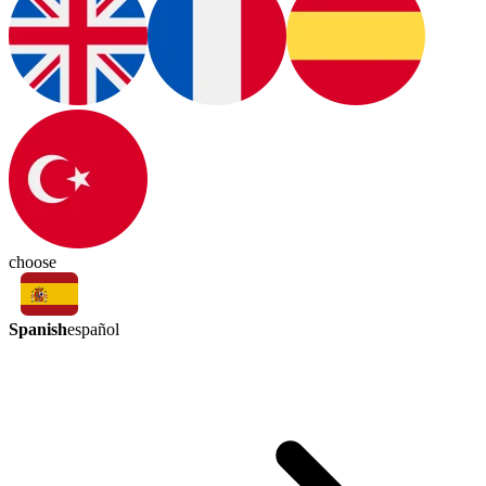
choose
Spanish
español