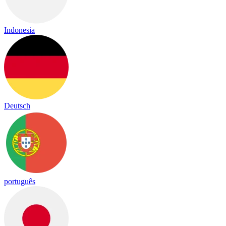
Indonesia
Deutsch
português