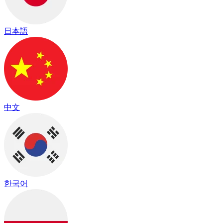
日本語
中文
한국어