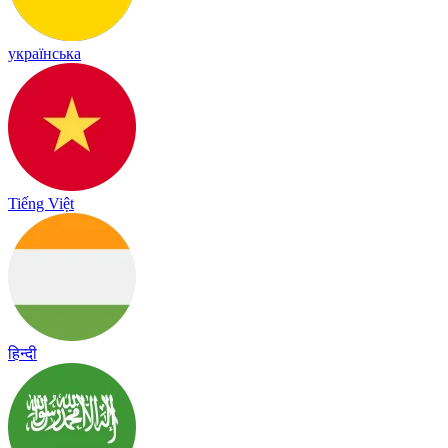
українська
Tiếng Việt
हिन्दी