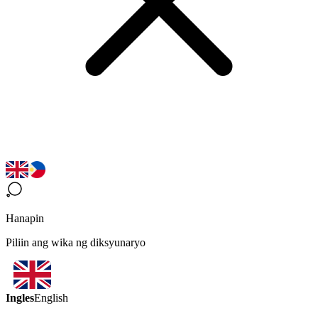
Hanapin
Piliin ang wika ng diksyunaryo
Ingles
English