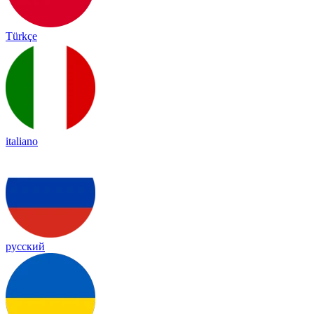
Türkçe
italiano
русский