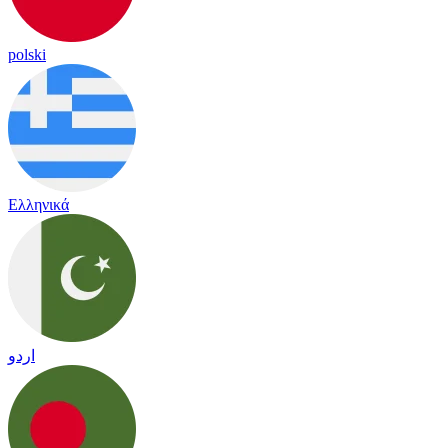
polski
Ελληνικά
اردو