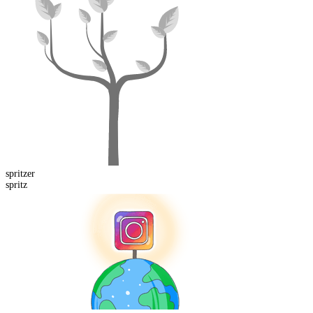
spritz
er
spritz