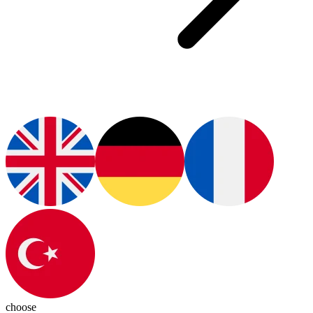
choose