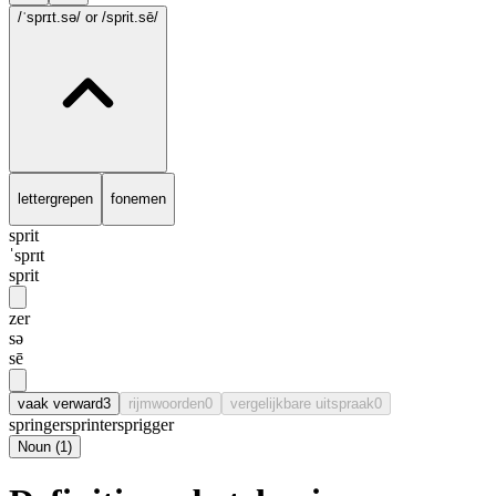
/ˈsprɪt.sə/
or /sprit.sē/
lettergrepen
fonemen
sprit
ˈsprɪt
sprit
zer
sə
sē
vaak verward
3
rijmwoorden
0
vergelijkbare uitspraak
0
springer
sprinter
sprigger
Noun
(
1
)