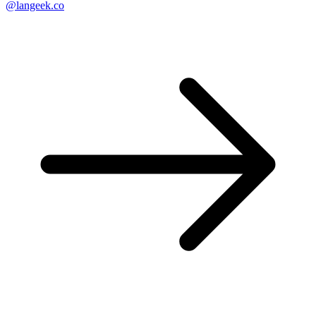
@langeek.co