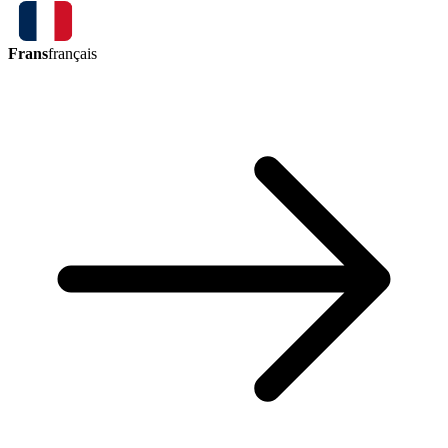
Frans
français