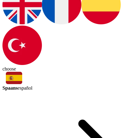
choose
Spaans
español