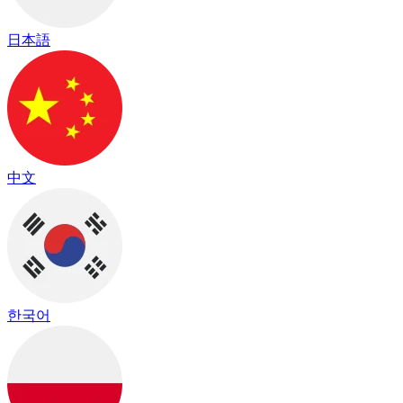
日本語
中文
한국어