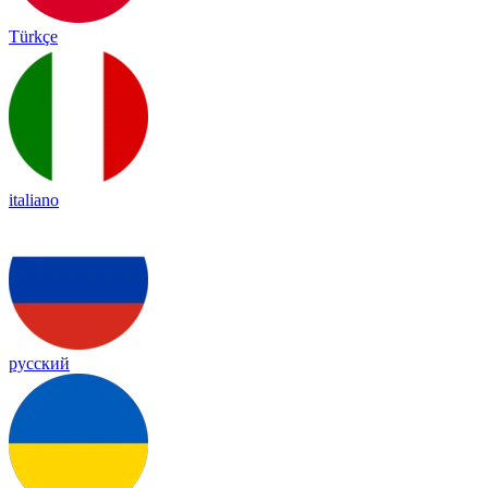
Türkçe
italiano
русский