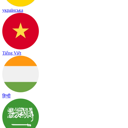
українська
Tiếng Việt
हिन्दी