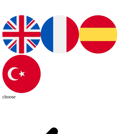
choose