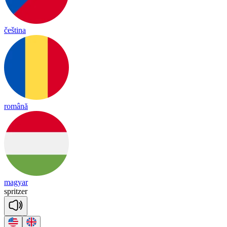
čeština
română
magyar
sprit
zer