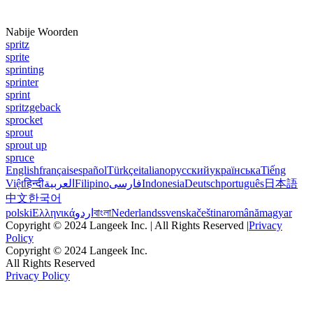
Nabije Woorden
spritz
sprite
sprinting
sprinter
sprint
spritzgeback
sprocket
sprout
sprout up
spruce
English
français
español
Türkçe
italiano
русский
українська
Tiếng
Việt
हिन्दी
العربية
Filipino
فارسی
Indonesia
Deutsch
português
日本語
中文
한국어
polski
Ελληνικά
اردو
বাংলা
Nederlands
svenska
čeština
română
magyar
Copyright © 2024 Langeek Inc. | All Rights Reserved |
Privacy
Policy
Copyright © 2024 Langeek Inc.
All Rights Reserved
Privacy Policy