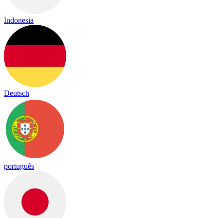
Indonesia
Deutsch
português