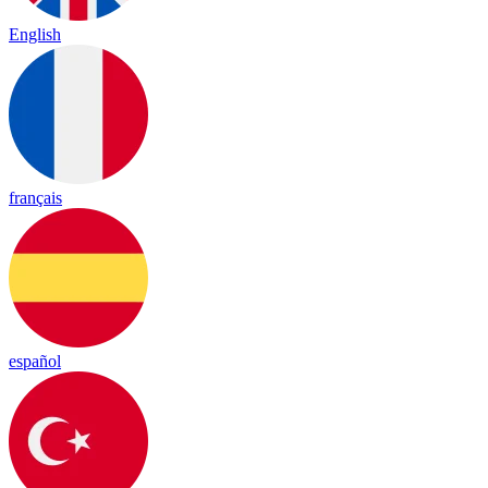
English
français
español