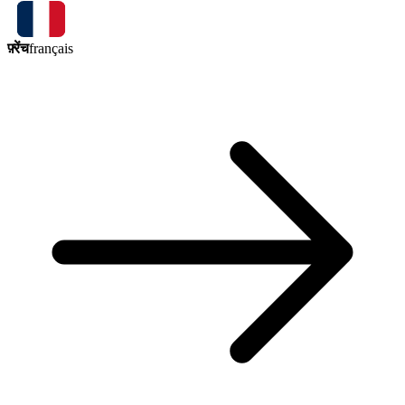
फ़्रेंच
français