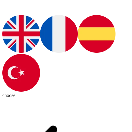
choose