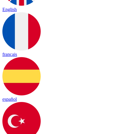
English
français
español