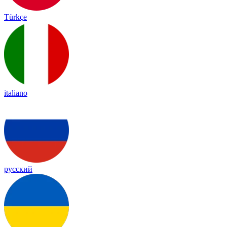
Türkçe
italiano
русский