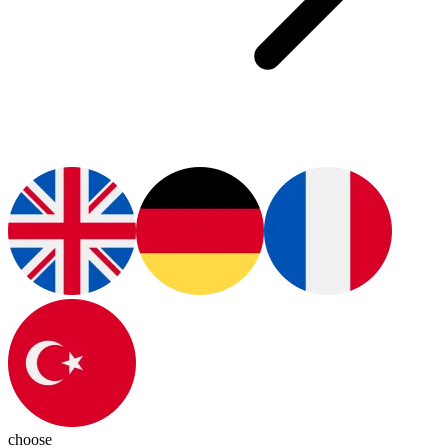
choose