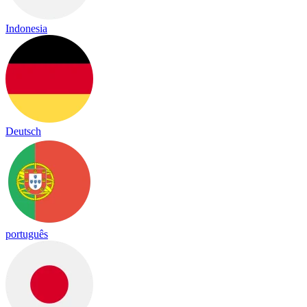
Indonesia
Deutsch
português