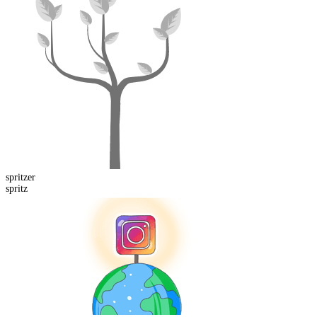
spritz
er
spritz