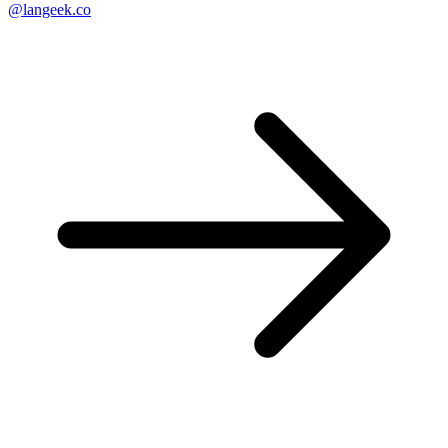
@langeek.co