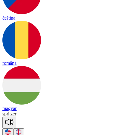
čeština
română
magyar
sprit
zer