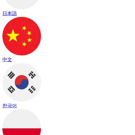
日本語
中文
한국어