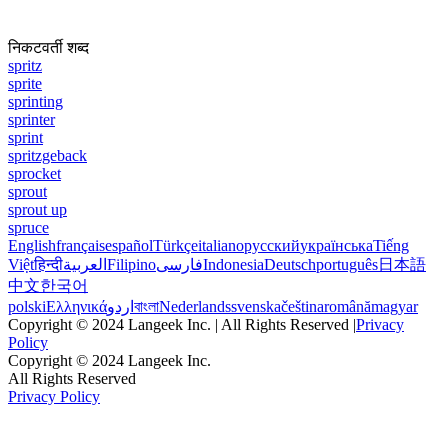
निकटवर्ती शब्द
spritz
sprite
sprinting
sprinter
sprint
spritzgeback
sprocket
sprout
sprout up
spruce
English
français
español
Türkçe
italiano
русский
українська
Tiếng
Việt
हिन्दी
العربية
Filipino
فارسی
Indonesia
Deutsch
português
日本語
中文
한국어
polski
Ελληνικά
اردو
বাংলা
Nederlands
svenska
čeština
română
magyar
Copyright © 2024 Langeek Inc. | All Rights Reserved |
Privacy
Policy
Copyright © 2024 Langeek Inc.
All Rights Reserved
Privacy Policy