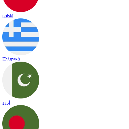
polski
Ελληνικά
اردو