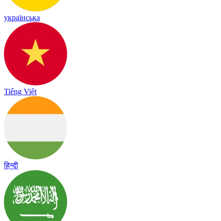
українська
Tiếng Việt
हिन्दी