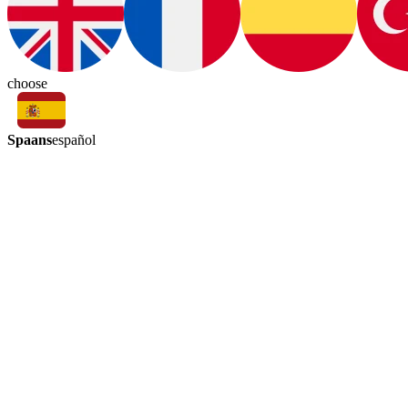
choose
Spaans
español