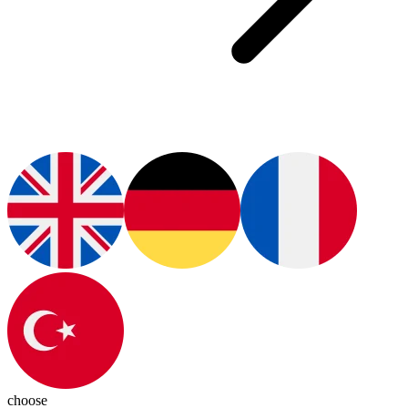
choose