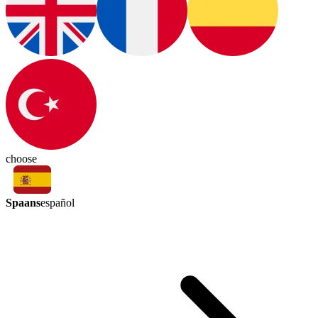
choose
Spaans
español