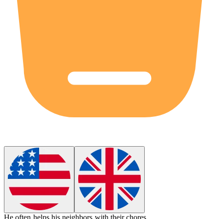
He
often
helps his neighbors with their chores.