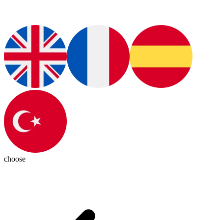
choose