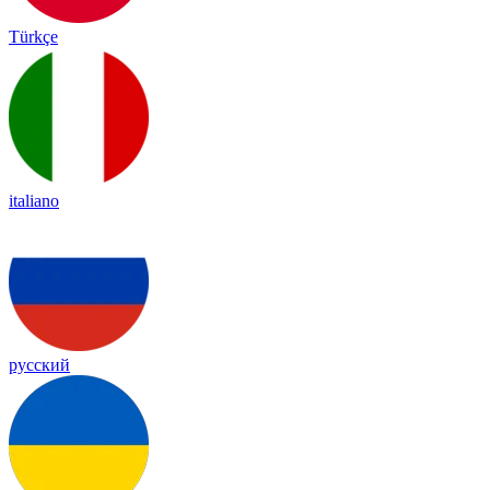
Türkçe
italiano
русский