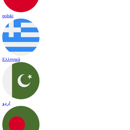
polski
Ελληνικά
اردو