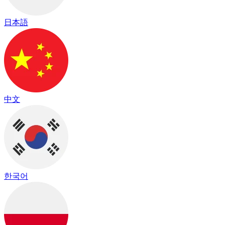
日本語
中文
한국어