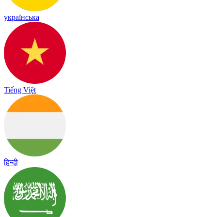
українська
Tiếng Việt
हिन्दी