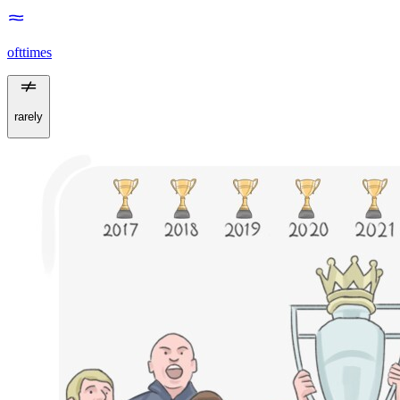
ofttimes
rarely