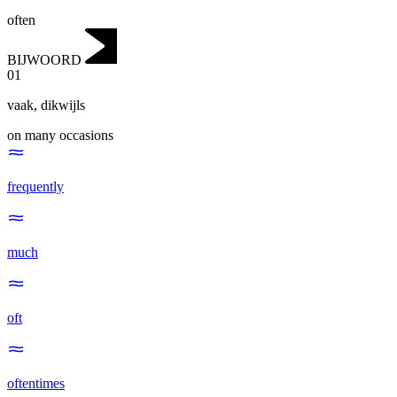
often
BIJWOORD
01
vaak
,
dikwijls
on many occasions
frequently
much
oft
oftentimes