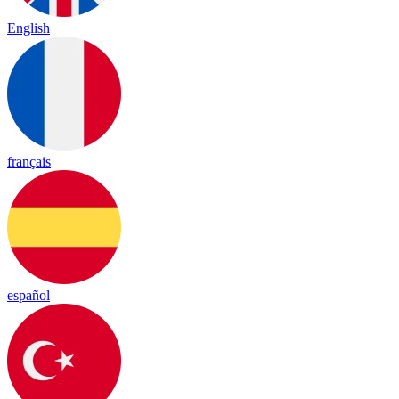
English
français
español