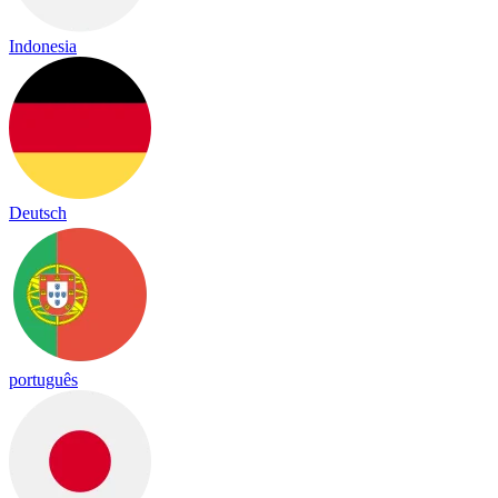
Indonesia
Deutsch
português