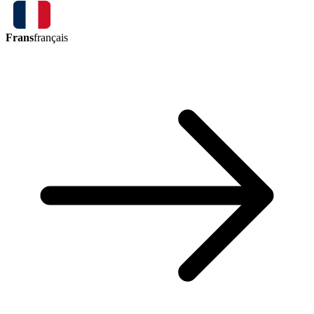
Frans
français