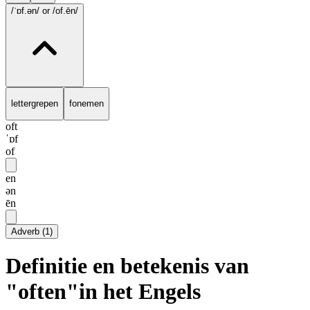
/ˈɒf.ən/
or /of.ēn/
lettergrepen
fonemen
oft
ˈɒf
of
en
ən
ēn
Adverb
(
1
)
Definitie en betekenis van
"often"in het Engels