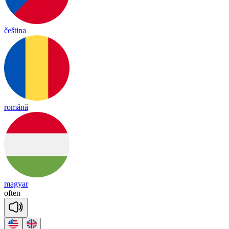
čeština
română
magyar
oft
en