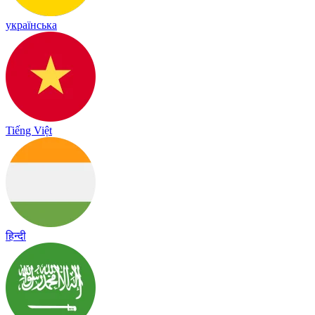
українська
Tiếng Việt
हिन्दी