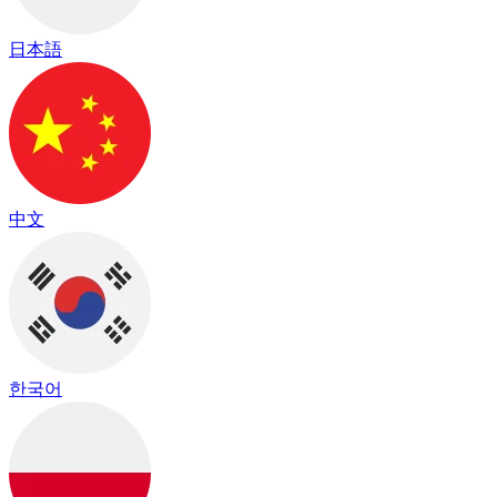
日本語
中文
한국어