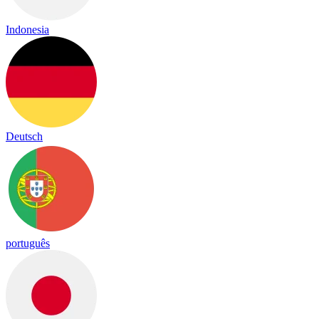
Indonesia
Deutsch
português