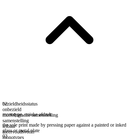
bezieldheidsstatus
02
onbezield
monotype
,
unieke afdruk
morfologische samenstelling
samenstelling
the sole print made by pressing paper against a painted or inked
telbaar
glass or metal plate
meervoudsvorm
03
monotypes