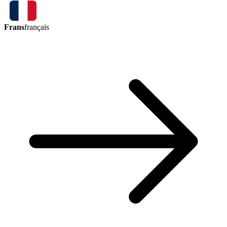
Frans
français