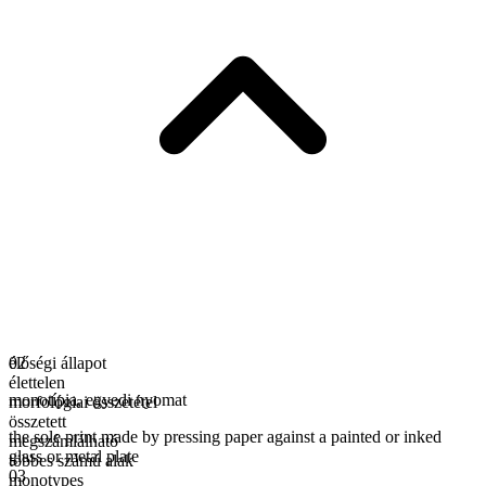
élőségi állapot
02
élettelen
monotípia
,
egyedi nyomat
morfológiai összetétel
összetett
the sole print made by pressing paper against a painted or inked
megszámlálható
glass or metal plate
többes számú alak
03
monotypes