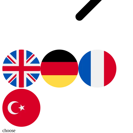
choose