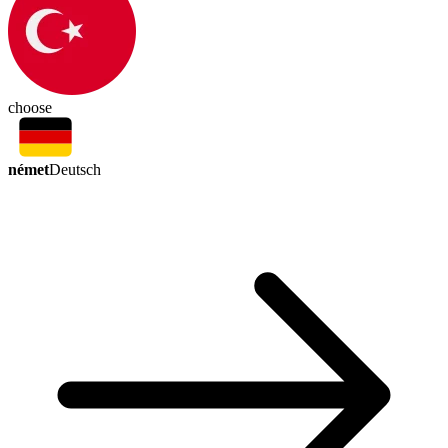
choose
német
Deutsch