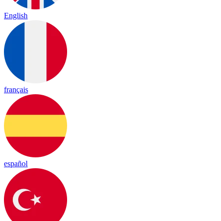
English
français
español