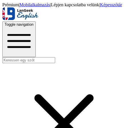
Prémium
|
Mobilalkalmazás
|
Lépjen kapcsolatba velünk
|
Képesszótár
Toggle navigation