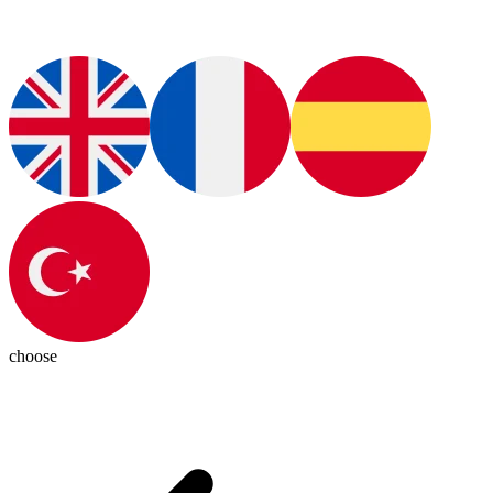
choose