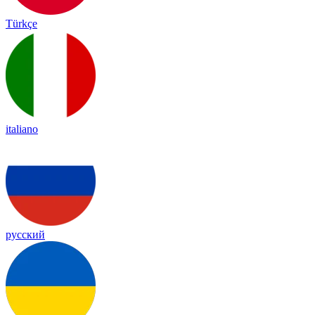
Türkçe
italiano
русский