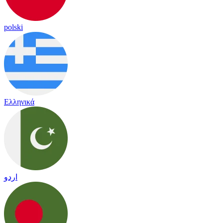
polski
Ελληνικά
اردو