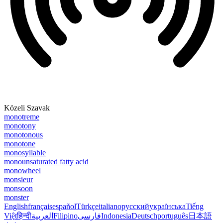
Közeli Szavak
monotreme
monotony
monotonous
monotone
monosyllable
monounsaturated fatty acid
monowheel
monsieur
monsoon
monster
English
français
español
Türkçe
italiano
русский
українська
Tiếng
Việt
हिन्दी
العربية
Filipino
فارسی
Indonesia
Deutsch
português
日本語