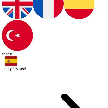
choose
spanyol
español