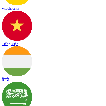
українська
Tiếng Việt
हिन्दी