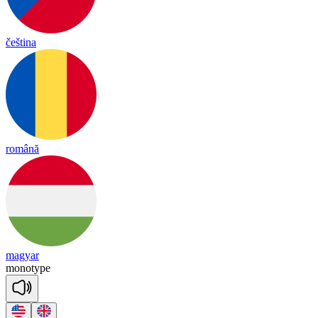
čeština
română
magyar
mo
no
type