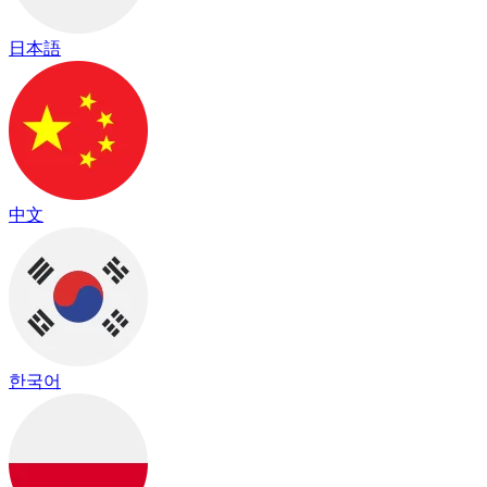
日本語
中文
한국어