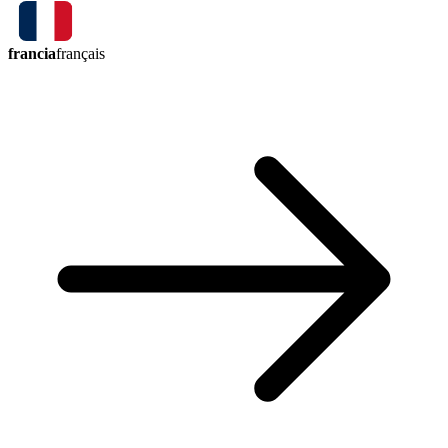
francia
français