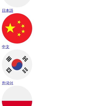
日本語
中文
한국어