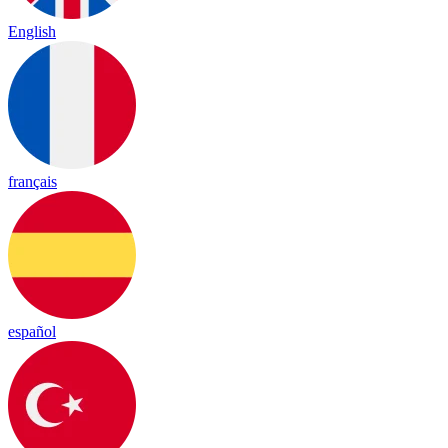
English
français
español