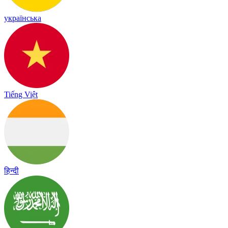
українська
Tiếng Việt
हिन्दी