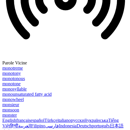
Parole Vicine
monotreme
monotony
monotonous
monotone
monosyllable
monounsaturated fatty acid
monowheel
monsieur
monsoon
monster
English
français
español
Türkçe
italiano
русский
українська
Tiếng
Việt
हिन्दी
العربية
Filipino
فارسی
Indonesia
Deutsch
português
日本語