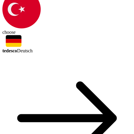
choose
tedesco
Deutsch