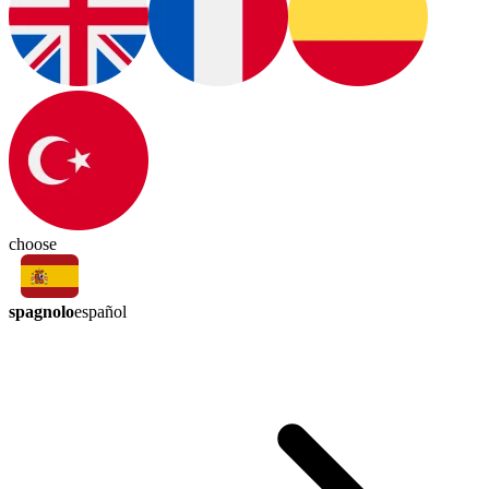
choose
spagnolo
español