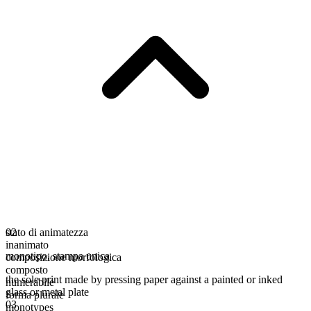
stato di animatezza
02
inanimato
monotipo
,
stampa unica
composizione morfologica
composto
the sole print made by pressing paper against a painted or inked
numerabile
glass or metal plate
forma plurale
03
monotypes