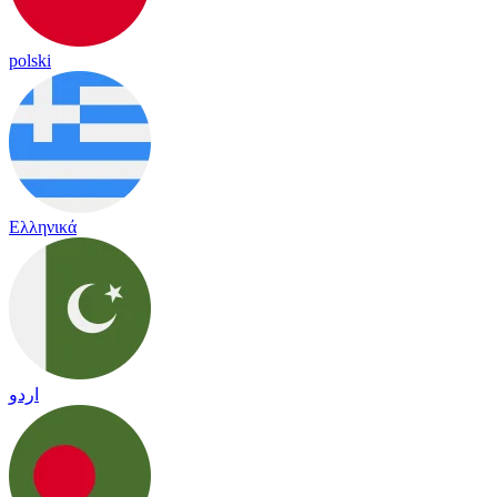
polski
Ελληνικά
اردو