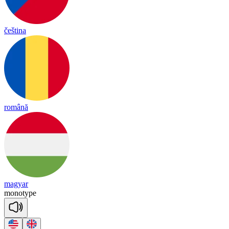
čeština
română
magyar
mo
no
type