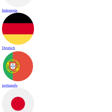
Indonesia
Deutsch
português