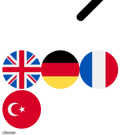
choose