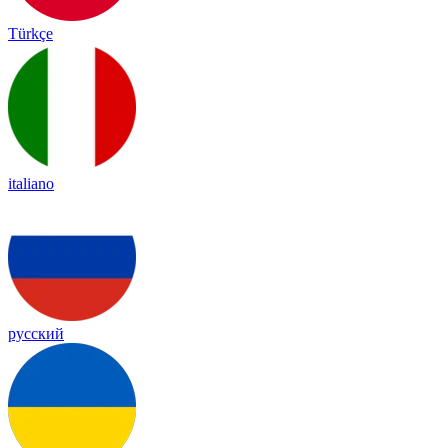
Türkçe
italiano
русский