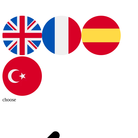
choose