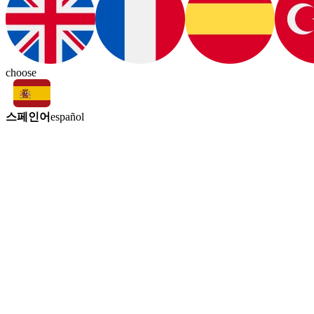
choose
스페인어
español