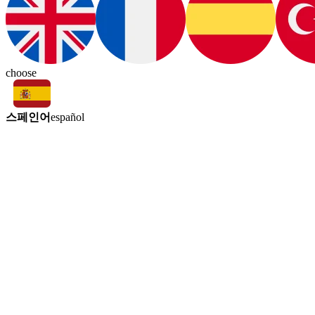
choose
스페인어
español