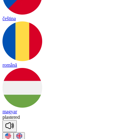
čeština
română
magyar
plas
tered