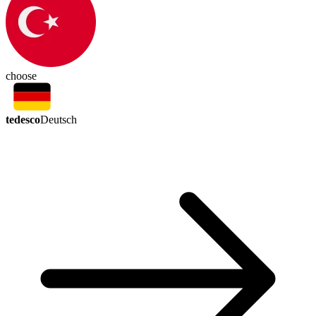
choose
tedesco
Deutsch