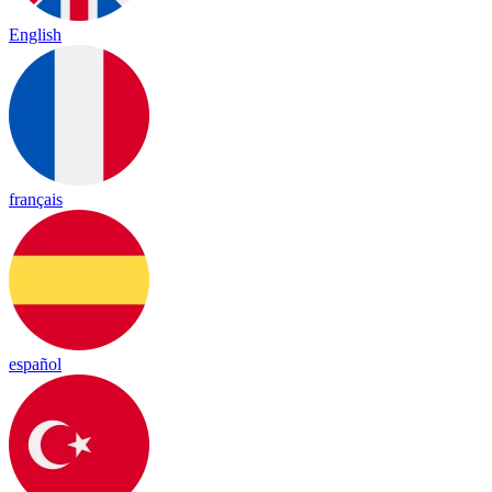
English
français
español