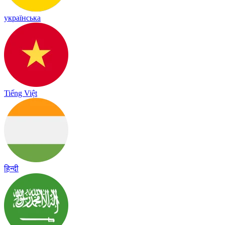
українська
Tiếng Việt
हिन्दी