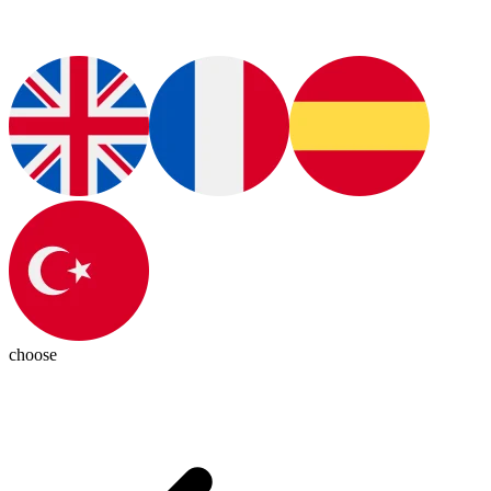
choose