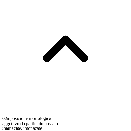
composizione morfologica
02
aggettivo da participio passato
intonacate
,
intonacate
qualitativo