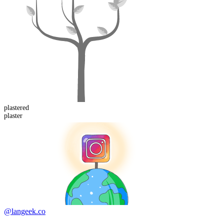
plaster
ed
plaster
@langeek.co