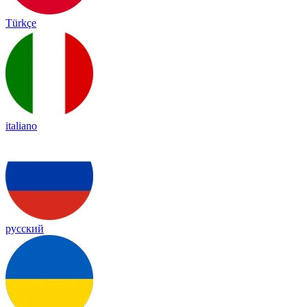
Türkçe
italiano
русский