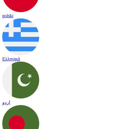
polski
Ελληνικά
اردو