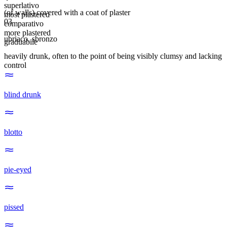
superlativo
(of walls) covered with a coat of plaster
most plastered
03
comparativo
more plastered
ubriaco
,
sbronzo
graduabile
heavily drunk, often to the point of being visibly clumsy and lacking
control
blind drunk
blotto
pie-eyed
pissed