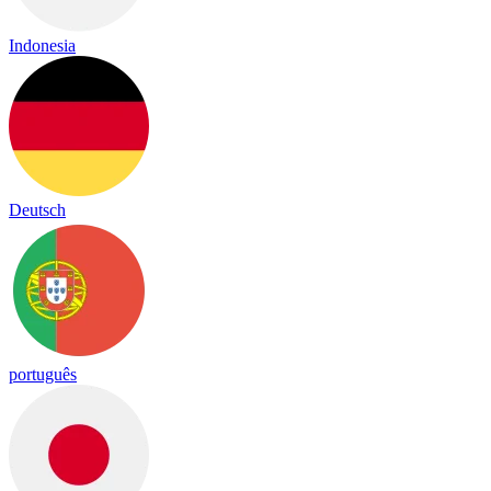
Indonesia
Deutsch
português