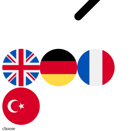
choose