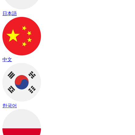
日本語
中文
한국어