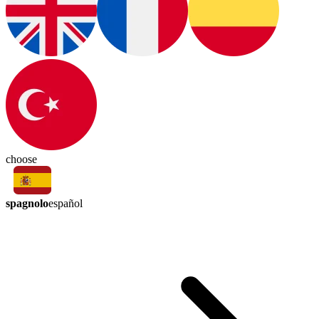
choose
spagnolo
español