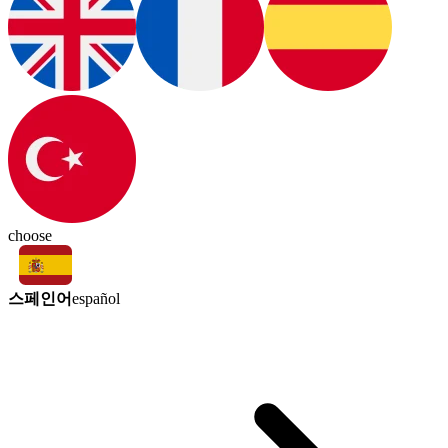
choose
스페인어
español