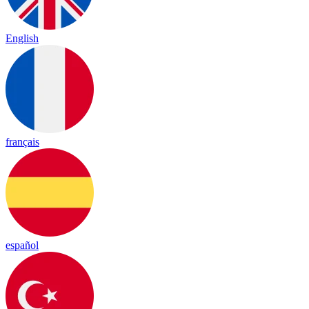
English
français
español