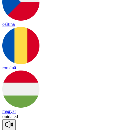
čeština
română
magyar
out
da
ted