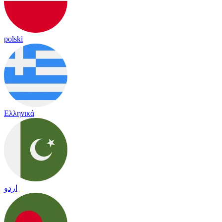
polski
Ελληνικά
اردو