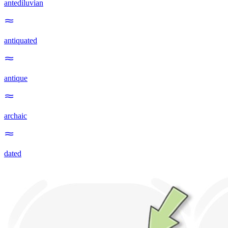
antediluvian
antiquated
antique
archaic
dated