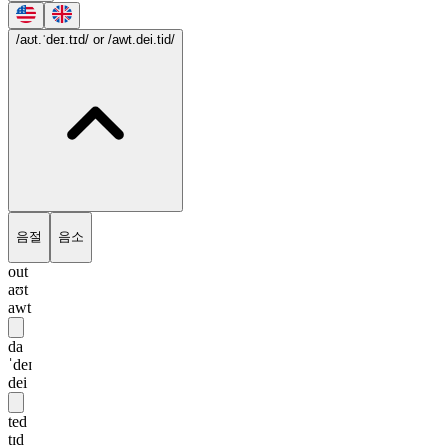
/aʊt.ˈdeɪ.tɪd/
or /awt.dei.tid/
음절
음소
out
aʊt
awt
da
ˈdeɪ
dei
ted
tɪd