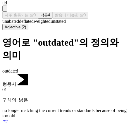
tid
자주 혼동되는 말
0
각운
4
발음이 비슷한 말
0
unabated
deflated
weighted
unstated
Adjective
(
2
)
영어로 "outdated"의 정의와
의미
outdated
형용사
01
구식의
,
낡은
no longer matching the current trends or standards because of being
too old