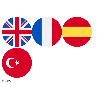
choose