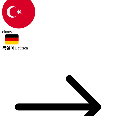
choose
독일어
Deutsch