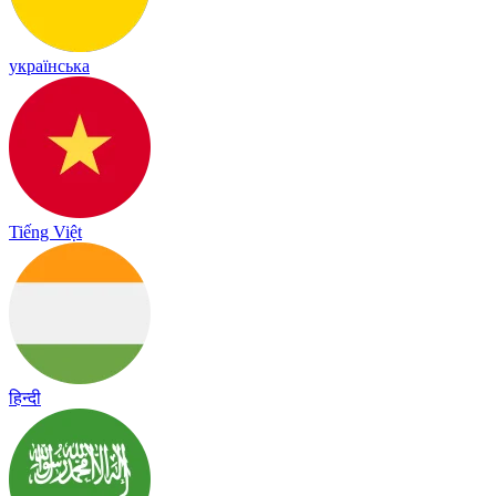
українська
Tiếng Việt
हिन्दी