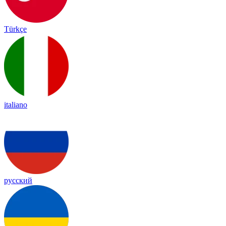
Türkçe
italiano
русский