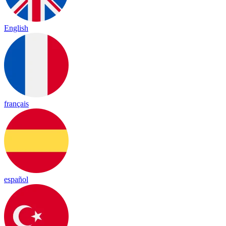
English
français
español