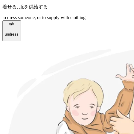
着せる
,
服を供給する
to dress someone, or to supply with clothing
undress