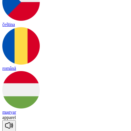
čeština
română
magyar
a
ppa
rel