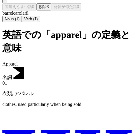
間違えやすい語
0
韻語
3
発音が似た語
0
barrel
carol
aril
Noun
(
1
)
Verb
(
1
)
英語での「apparel」の定義と
意味
Apparel
名詞
01
衣類
,
アパレル
clothes, used particularly when being sold