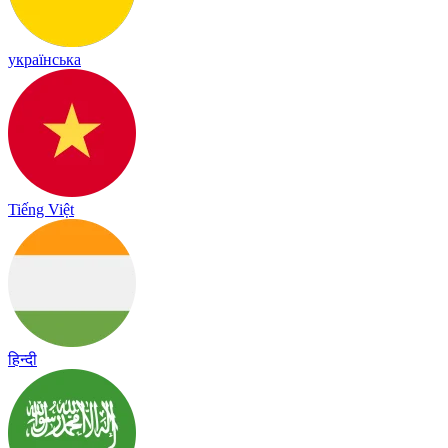
українська
Tiếng Việt
हिन्दी