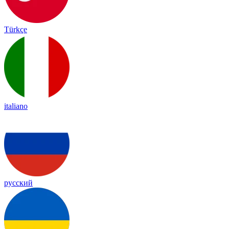
Türkçe
italiano
русский