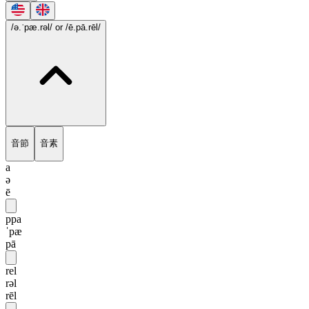
/ə.ˈpæ.rəl/
or /ē.pā.rēl/
音節
音素
a
ə
ē
ppa
ˈpæ
pā
rel
rəl
rēl