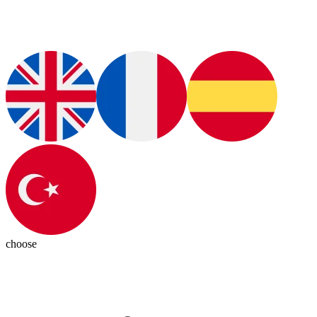
choose