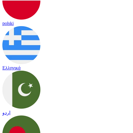
polski
Ελληνικά
اردو