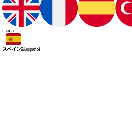
choose
スペイン語
español