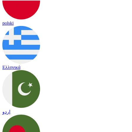
polski
Ελληνικά
اردو