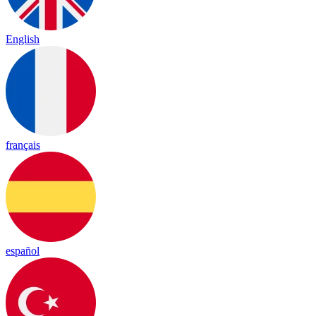
English
français
español