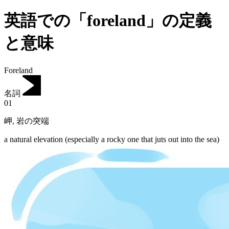
英語での「foreland」の定義
と意味
Foreland
名詞
01
岬
,
岩の突端
a natural elevation (especially a rocky one that juts out into the sea)