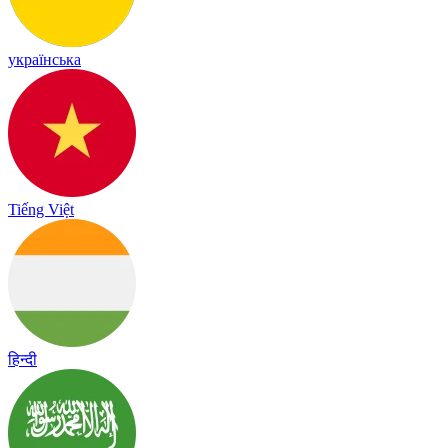
українська
Tiếng Việt
हिन्दी