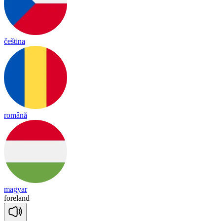
čeština
română
magyar
fore
land