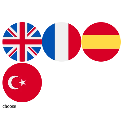
choose