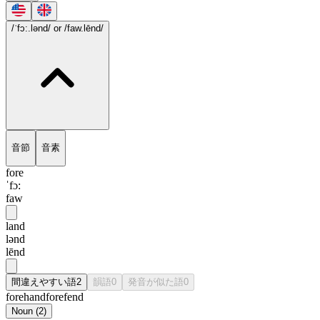
/ˈfɔ:.lənd/
or /faw.lēnd/
音節
音素
fore
ˈfɔ:
faw
land
lənd
lēnd
間違えやすい語
2
韻語
0
発音が似た語
0
forehand
forefend
Noun
(
2
)