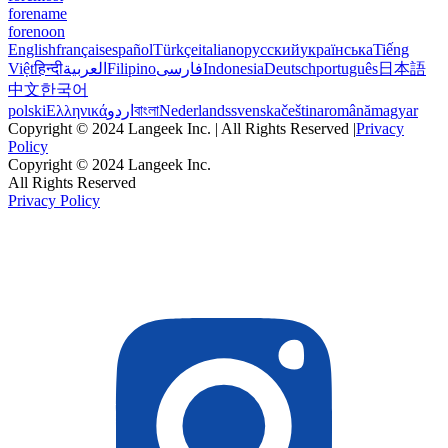
forename
forenoon
English
français
español
Türkçe
italiano
русский
українська
Tiếng
Việt
हिन्दी
العربية
Filipino
فارسی
Indonesia
Deutsch
português
日本語
中文
한국어
polski
Ελληνικά
اردو
বাংলা
Nederlands
svenska
čeština
română
magyar
Copyright © 2024 Langeek Inc. | All Rights Reserved |
Privacy
Policy
Copyright © 2024 Langeek Inc.
All Rights Reserved
Privacy Policy