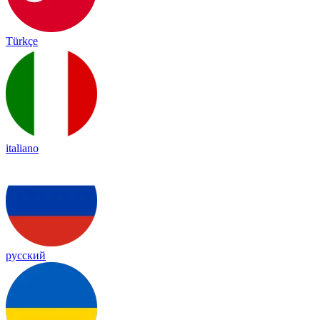
Türkçe
italiano
русский