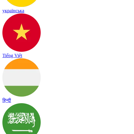
українська
Tiếng Việt
हिन्दी