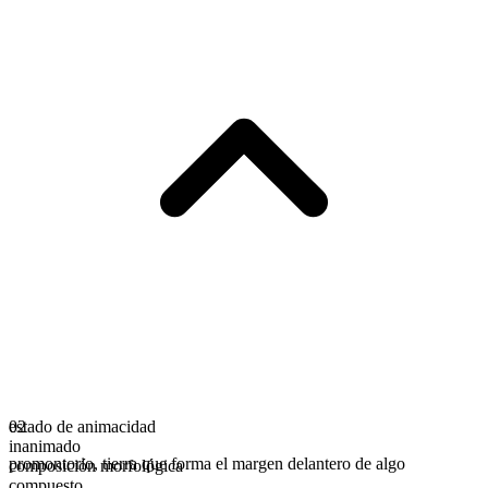
estado de animacidad
02
inanimado
promontorio
,
tierra que forma el margen delantero de algo
composición morfológica
compuesto