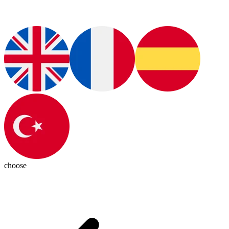
choose