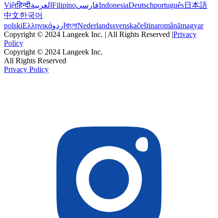
Việt
हिन्दी
العربية
Filipino
فارسی
Indonesia
Deutsch
português
日本語
中文
한국어
polski
Ελληνικά
اردو
বাংলা
Nederlands
svenska
čeština
română
magyar
Copyright © 2024 Langeek Inc. | All Rights Reserved |
Privacy
Policy
Copyright © 2024 Langeek Inc.
All Rights Reserved
Privacy Policy