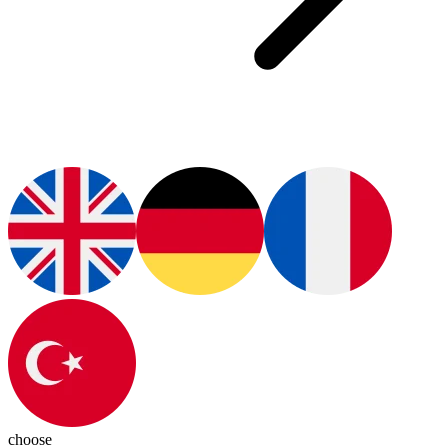
choose