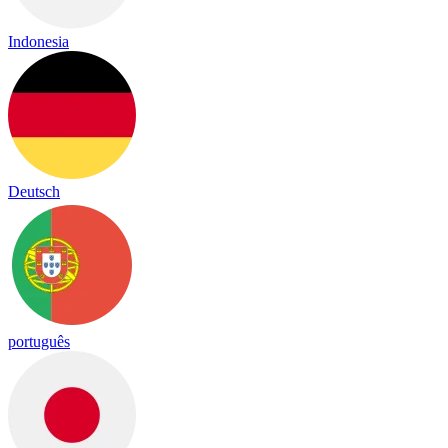
Indonesia
Deutsch
português