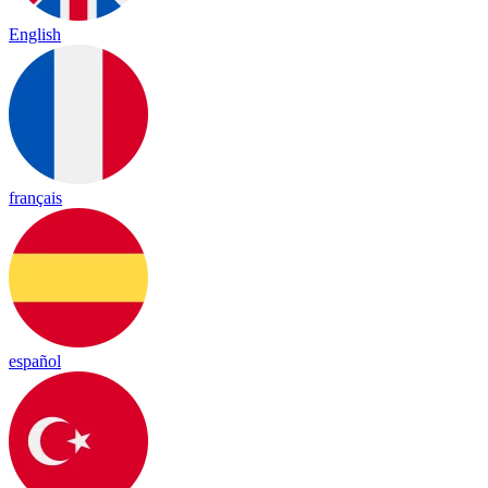
English
français
español