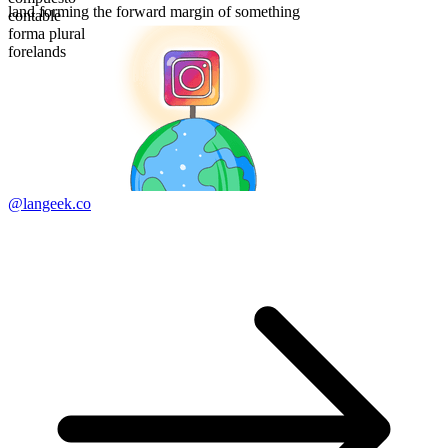
land forming the forward margin of something
contable
forma plural
forelands
@langeek.co