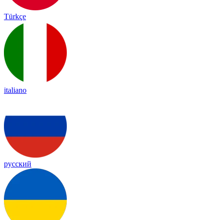
Türkçe
italiano
русский