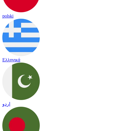
polski
Ελληνικά
اردو