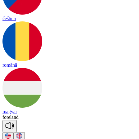
čeština
română
magyar
fore
land