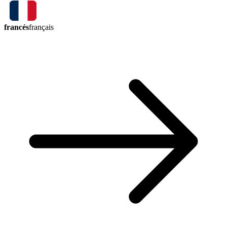
francés
français