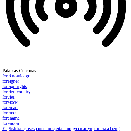
Palabras Cercanas
foreknowledge
foreigner
foreign rights
foreign country
foreign
forelock
foreman
foremost
forename
forenoon
English
français
español
Türkçe
italiano
русский
українська
Tiếng