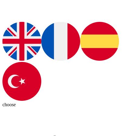
choose