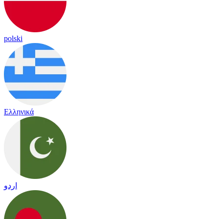
polski
Ελληνικά
اردو