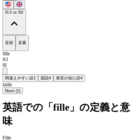
/fi:l/
or /fil/
音節
音素
fille
fi:l
fil
間違えやすい語
1
韻語
4
発音が似た語
4
faille
Noun
(
1
)
英語での「fille」の定義と意
味
Fille