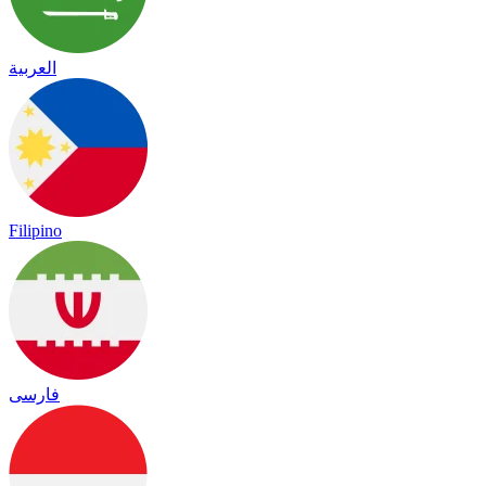
العربية
Filipino
فارسی