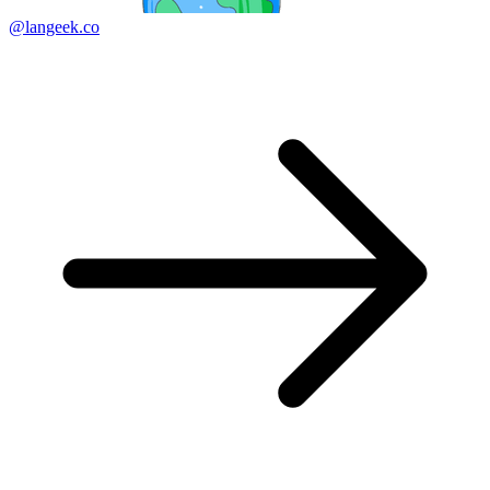
@langeek.co