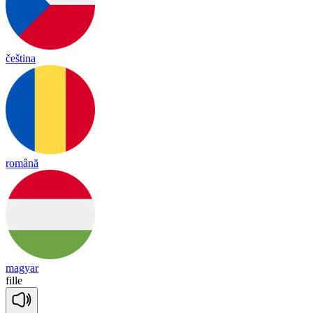
čeština
română
magyar
fille