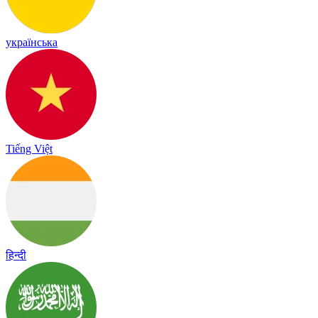
українська
Tiếng Việt
हिन्दी