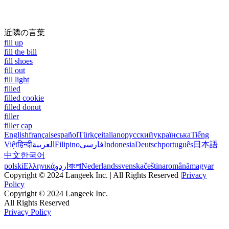
近隣の言葉
fill up
fill the bill
fill shoes
fill out
fill light
filled
filled cookie
filled donut
filler
filler cap
English
français
español
Türkçe
italiano
русский
українська
Tiếng
Việt
हिन्दी
العربية
Filipino
فارسی
Indonesia
Deutsch
português
日本語
中文
한국어
polski
Ελληνικά
اردو
বাংলা
Nederlands
svenska
čeština
română
magyar
Copyright © 2024 Langeek Inc. | All Rights Reserved |
Privacy
Policy
Copyright © 2024 Langeek Inc.
All Rights Reserved
Privacy Policy