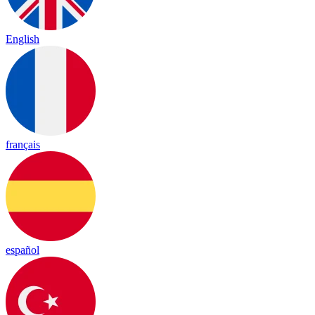
English
français
español