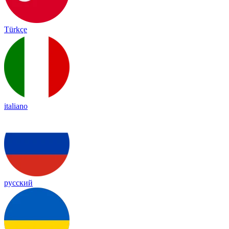
Türkçe
italiano
русский