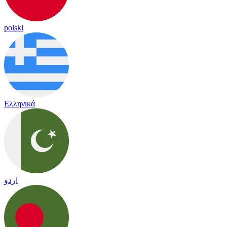
polski
Ελληνικά
اردو