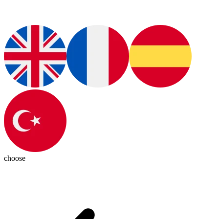
choose