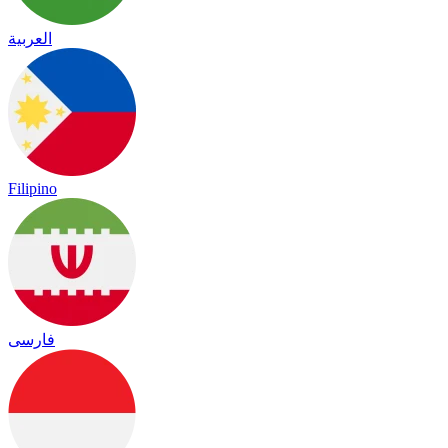
العربية
Filipino
فارسی