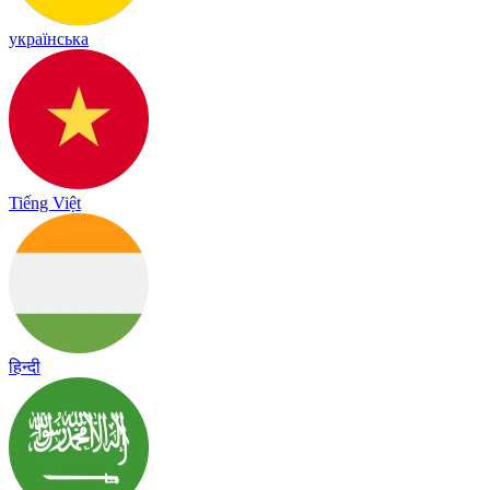
українська
Tiếng Việt
हिन्दी