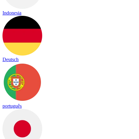
Indonesia
Deutsch
português