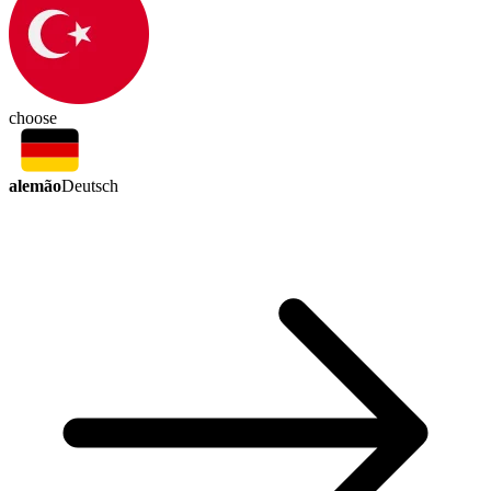
choose
alemão
Deutsch