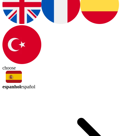
choose
espanhol
español