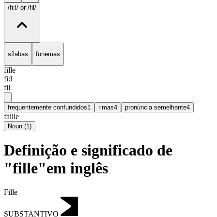
/fi:l/
or /fil/
sílabas
fonemas
fille
fi:l
fil
frequentemente confundidos
1
rimas
4
pronúncia semelhante
4
faille
Noun
(
1
)
Definição e significado de
"fille"em inglês
Fille
SUBSTANTIVO