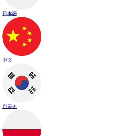
日本語
中文
한국어