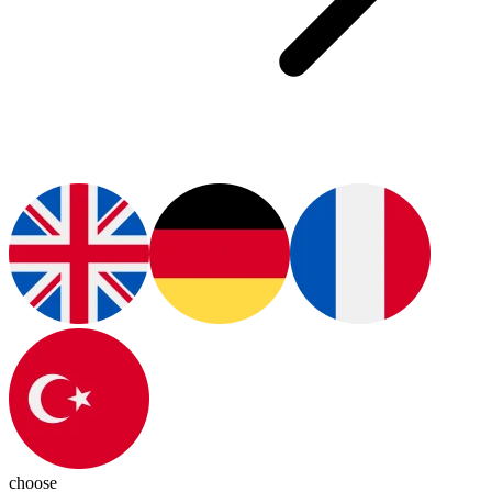
choose