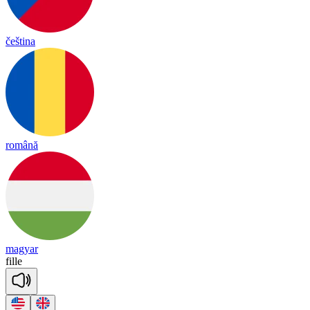
čeština
română
magyar
fille