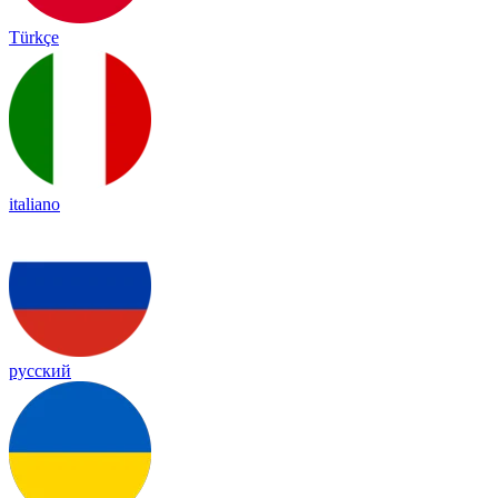
Türkçe
italiano
русский