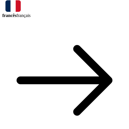
francês
français