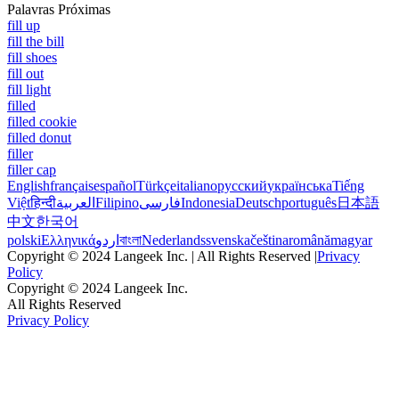
Palavras Próximas
fill up
fill the bill
fill shoes
fill out
fill light
filled
filled cookie
filled donut
filler
filler cap
English
français
español
Türkçe
italiano
русский
українська
Tiếng
Việt
हिन्दी
العربية
Filipino
فارسی
Indonesia
Deutsch
português
日本語
中文
한국어
polski
Ελληνικά
اردو
বাংলা
Nederlands
svenska
čeština
română
magyar
Copyright © 2024 Langeek Inc. | All Rights Reserved |
Privacy
Policy
Copyright © 2024 Langeek Inc.
All Rights Reserved
Privacy Policy