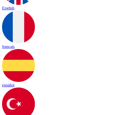
English
français
español