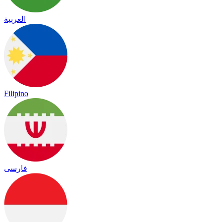
العربية
Filipino
فارسی