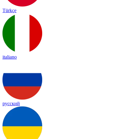
Türkçe
italiano
русский