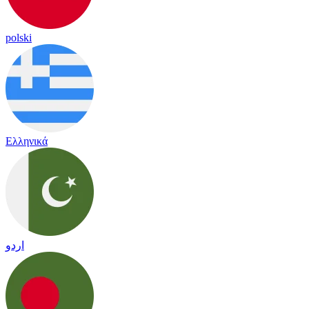
polski
Ελληνικά
اردو