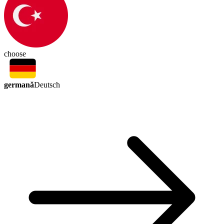
choose
germană
Deutsch