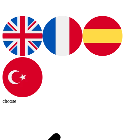
choose