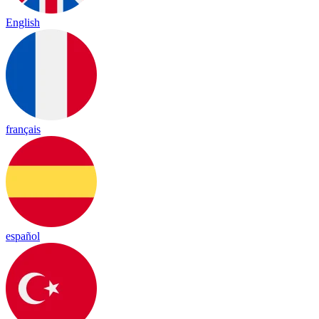
English
français
español