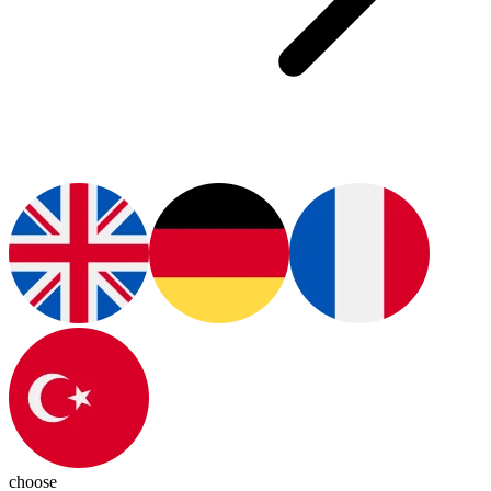
choose