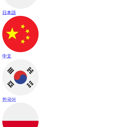
日本語
中文
한국어