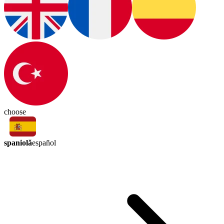
choose
spaniolă
español