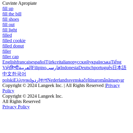
Cuvinte Apropiate
fill up
fill the bill
fill shoes
fill out
fill light
filled
filled cookie
filled donut
filler
filler cap
English
français
español
Türkçe
italiano
русский
українська
Tiếng
Việt
हिन्दी
العربية
Filipino
فارسی
Indonesia
Deutsch
português
日本語
中文
한국어
polski
Ελληνικά
اردو
বাংলা
Nederlands
svenska
čeština
română
magyar
Copyright © 2024 Langeek Inc. | All Rights Reserved |
Privacy
Policy
Copyright © 2024 Langeek Inc.
All Rights Reserved
Privacy Policy