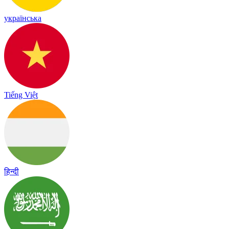
українська
Tiếng Việt
हिन्दी