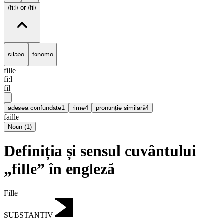
/fi:l/
or /fil/
silabe
foneme
fille
fi:l
fil
adesea confundate
1
rime
4
pronunție similară
4
faille
Noun
(
1
)
Definiția și sensul cuvântului
„fille” în engleză
Fille
SUBSTANTIV