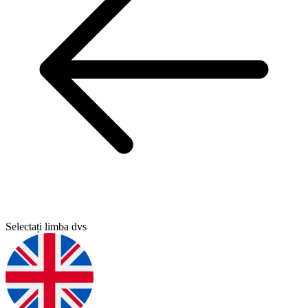
Selectați limba dvs