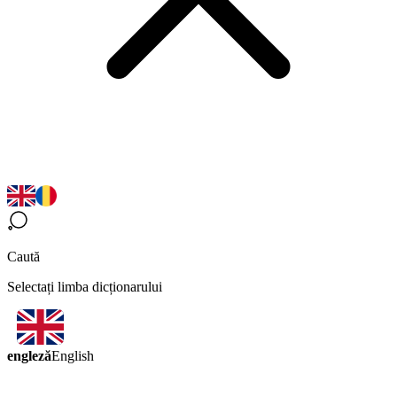
Caută
Selectați limba dicționarului
engleză
English