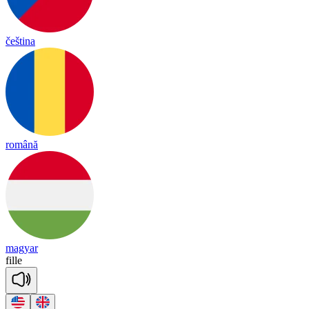
čeština
română
magyar
fille