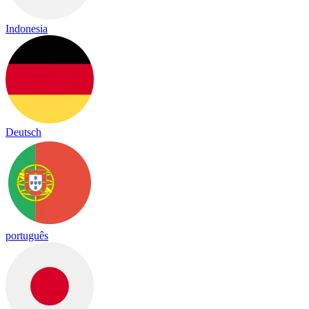
Indonesia
Deutsch
português