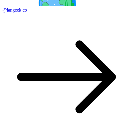
@langeek.co