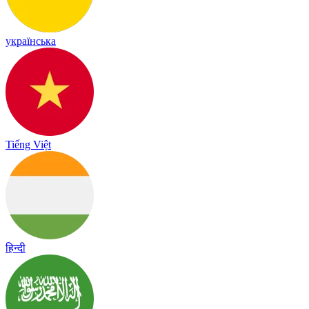
українська
Tiếng Việt
हिन्दी