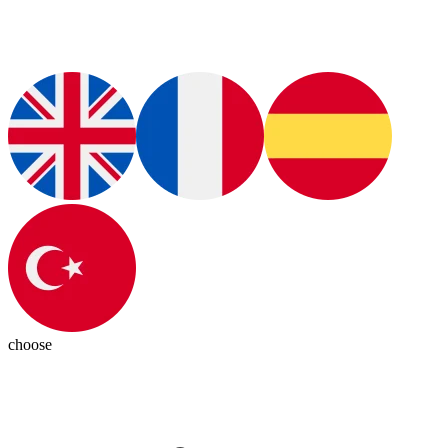
choose