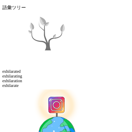
語彙ツリー
exhilarated
exhilarating
exhilaration
exhilarate