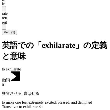
lē
rate
reɪt
reit
Verb
(
1
)
英語での「exhilarate」の定義
と意味
to exhilarate
動詞
01
興奮させる
,
喜ばせる
to make one feel extremely excited, pleased, and delighted
Transitive
:
to exhilarate
sb