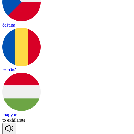
čeština
română
magyar
to
exh
i
la
rate