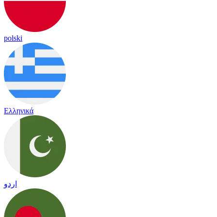
polski
Ελληνικά
اردو