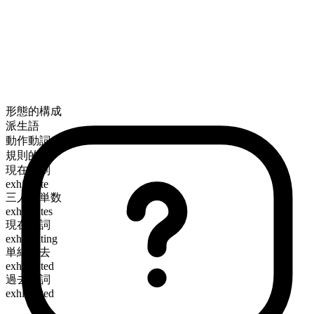
形態的構成
派生語
動作動詞
規則的
現在時制
exhilarate
三人称単数
exhilarates
現在分詞
exhilarating
単純過去
exhilarated
過去分詞
exhilarated