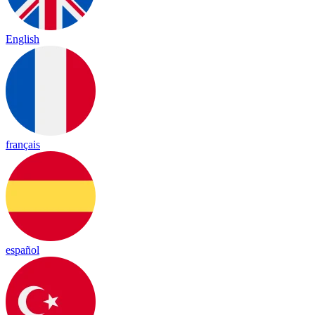
English
français
español