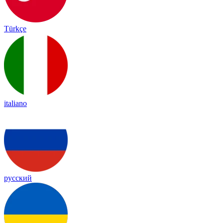
Türkçe
italiano
русский