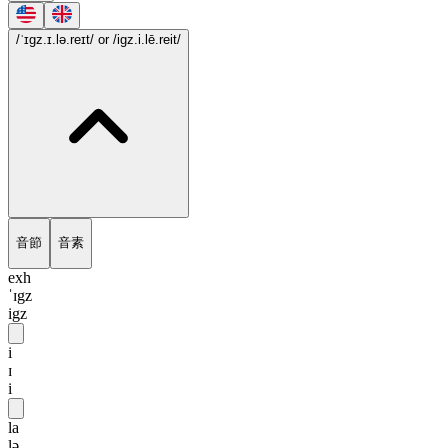
/ˈɪgz.ɪ.lə.reɪt/
or /igz.i.lē.reit/
音節
音素
exh
ˈɪgz
igz
i
ɪ
i
la
lə