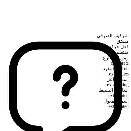
التركيب الصرفي
مشتق
فعل حركة
منتظم
زمن المضارع
exhilarate
الغائب المفرد
exhilarates
اسم الفاعل
exhilarating
الماضي البسيط
exhilarated
اسم المفعول
exhilarated