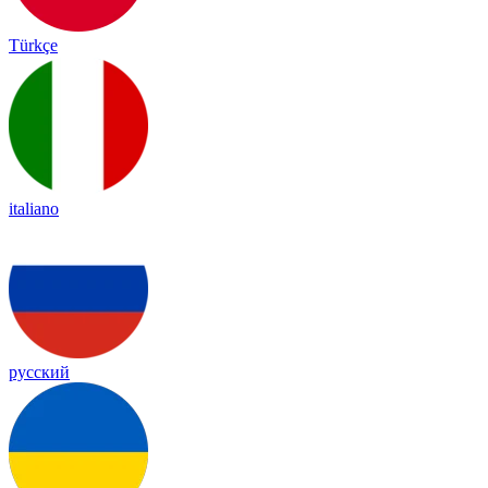
Türkçe
italiano
русский