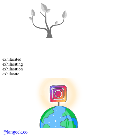
exhilarated
exhilarating
exhilaration
exhilarate
@langeek.co