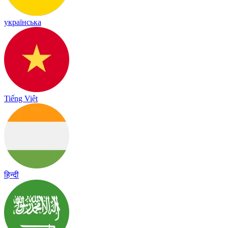
українська
Tiếng Việt
हिन्दी