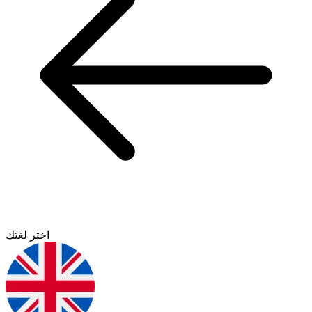
اختر لغتك