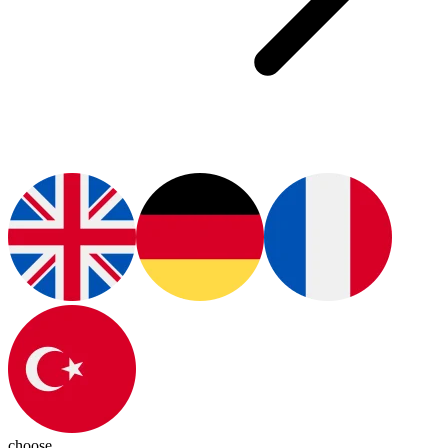
choose