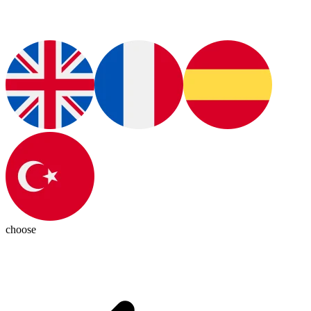
choose