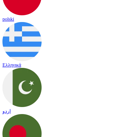
polski
Ελληνικά
اردو