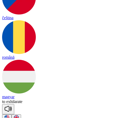
čeština
română
magyar
to
exh
i
la
rate