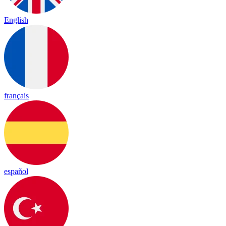
English
français
español