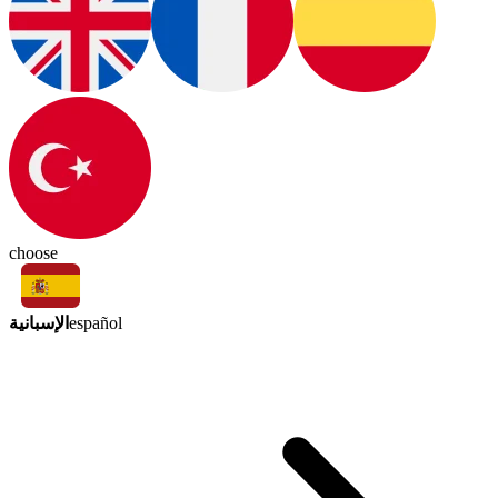
choose
الإسبانية
español