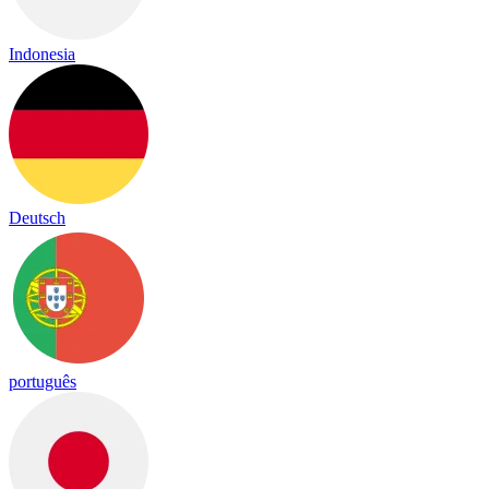
Indonesia
Deutsch
português