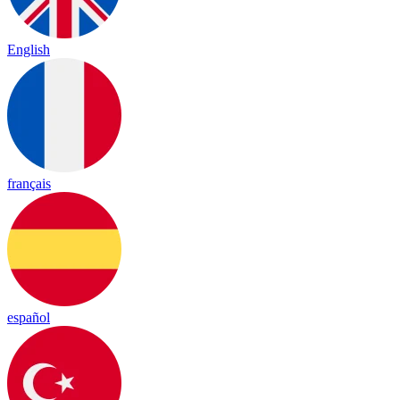
English
français
español