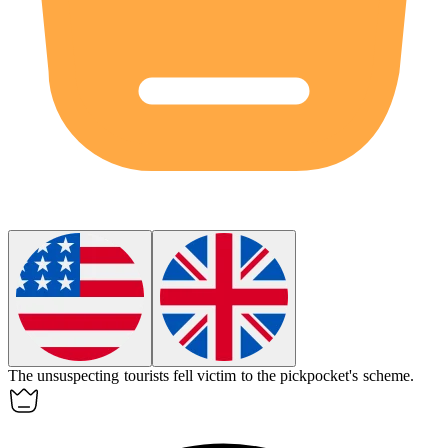
The
unsuspecting
tourists fell victim to the pickpocket's scheme.