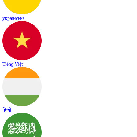
українська
Tiếng Việt
हिन्दी