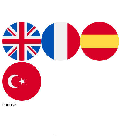
choose