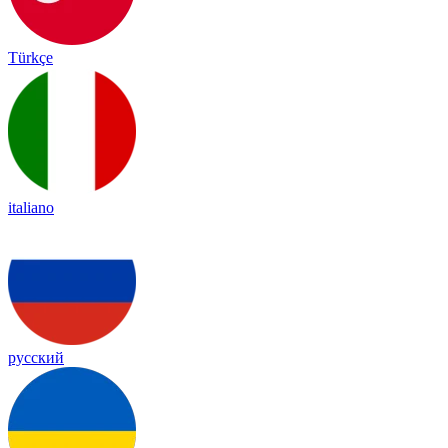
Türkçe
italiano
русский