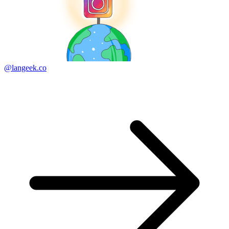
@langeek.co