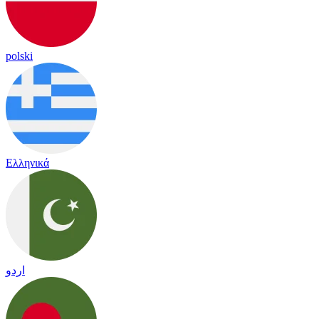
polski
Ελληνικά
اردو