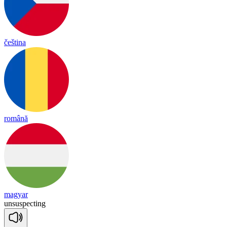
čeština
română
magyar
un
sus
pec
ting