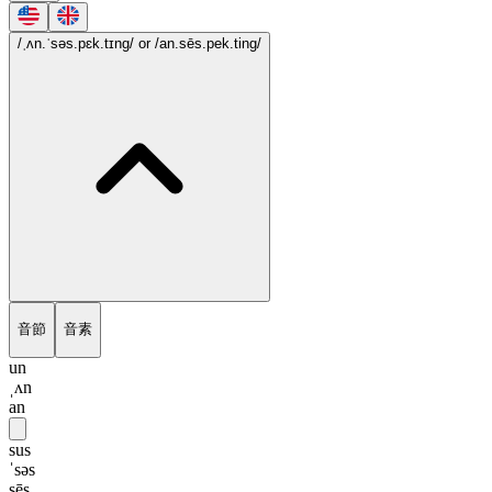
/ˌʌn.ˈsəs.pɛk.tɪng/
or /an.sēs.pek.ting/
音節
音素
un
ˌʌn
an
sus
ˈsəs
sēs