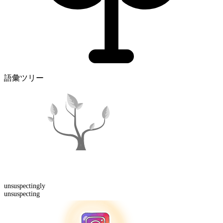
語彙ツリー
unsuspecting
ly
unsuspecting