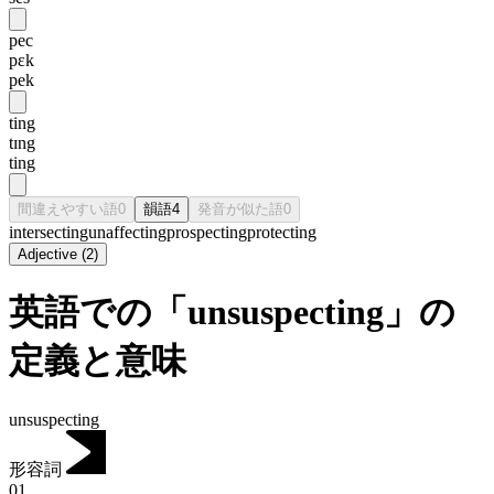
pec
pɛk
pek
ting
tɪng
ting
間違えやすい語
0
韻語
4
発音が似た語
0
intersecting
unaffecting
prospecting
protecting
Adjective
(
2
)
英語での「unsuspecting」の
定義と意味
unsuspecting
形容詞
01