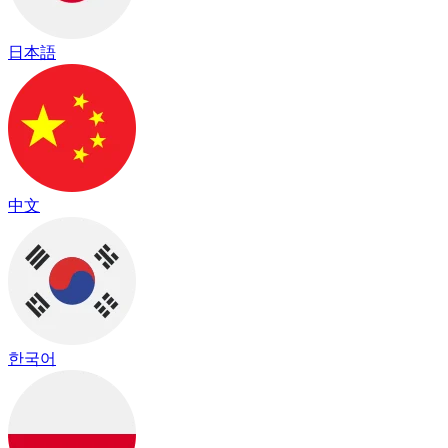
日本語
中文
한국어