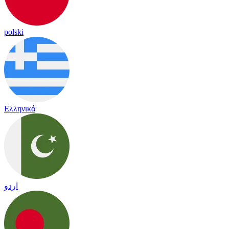
polski
Ελληνικά
اردو