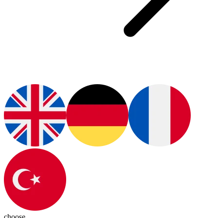
choose