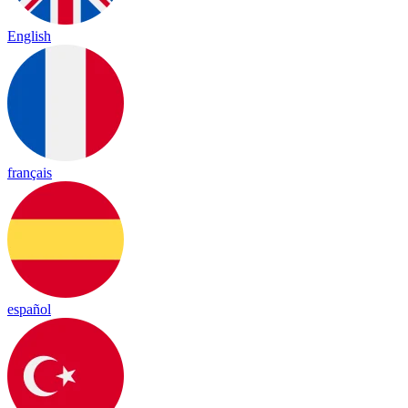
English
français
español