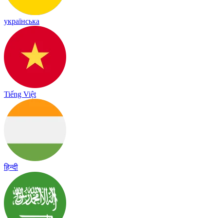
українська
Tiếng Việt
हिन्दी