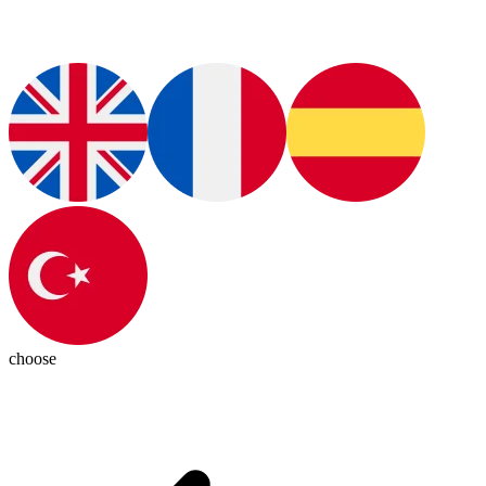
choose