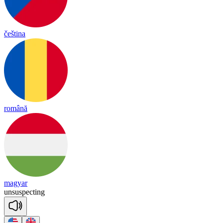
čeština
română
magyar
un
sus
pec
ting