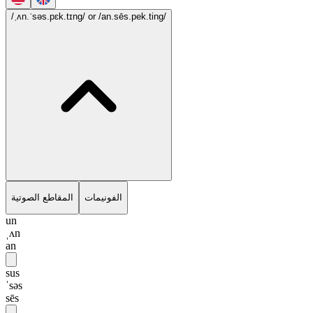
/ˌʌn.ˈsəs.pɛk.tɪng/
or /an.sēs.pek.ting/
الفونيمات
المقاطع الصوتية
un
ˌʌn
an
sus
ˈsəs
sēs