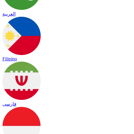
العربية
Filipino
فارسی