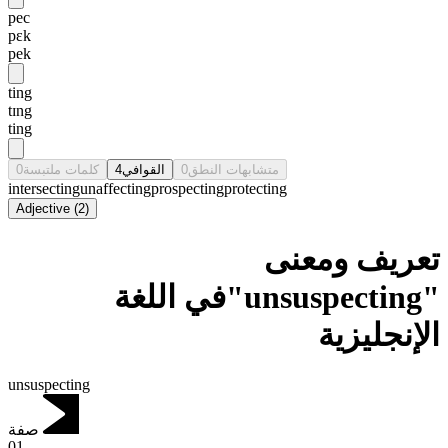
pec
pɛk
pek
ting
tɪng
ting
0
كلمات ملتبسة
4
القوافي
0
متشابهات النطق
intersecting
unaffecting
prospecting
protecting
Adjective
(
2
)
تعريف ومعنى
"unsuspecting"في اللغة
الإنجليزية
unsuspecting
صفة
01