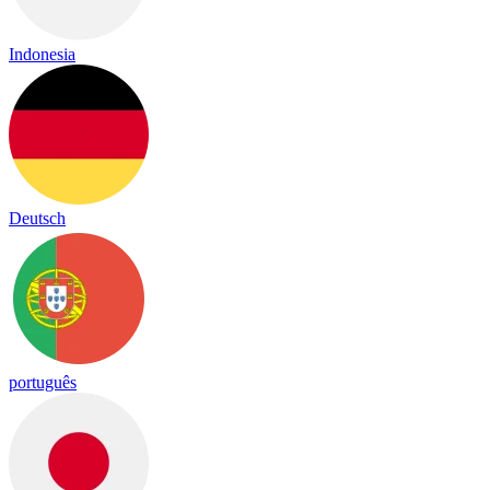
Indonesia
Deutsch
português