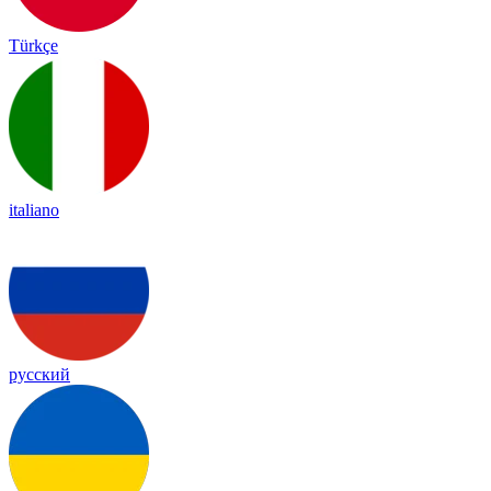
Türkçe
italiano
русский