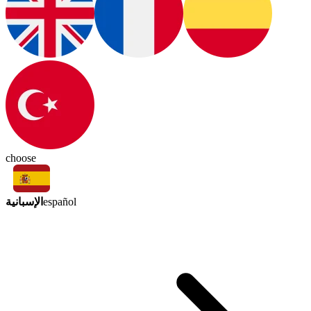
choose
الإسبانية
español