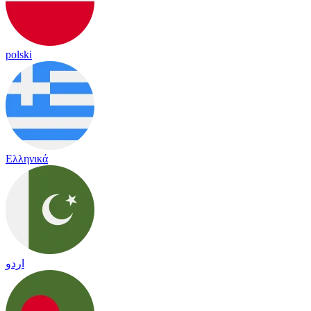
polski
Ελληνικά
اردو