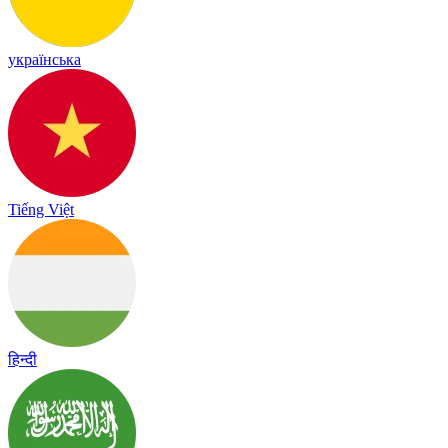
українська
Tiếng Việt
हिन्दी