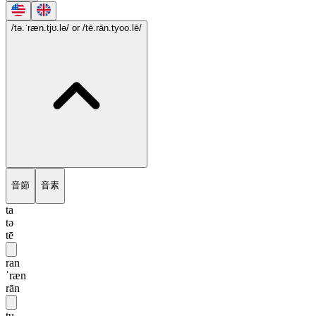
/tə.ˈræn.tjʊ.lə/
or /tē.rān.tyoo.lē/
音節
音素
ta
tə
tē
ran
ˈræn
rān
tu