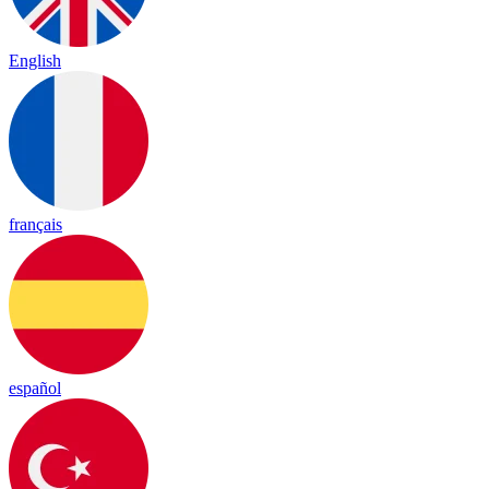
English
français
español