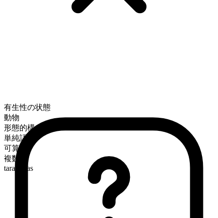
有生性の状態
動物
形態的構成
単純語
可算
複数形
tarantulas