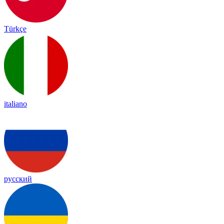
Türkçe
italiano
русский