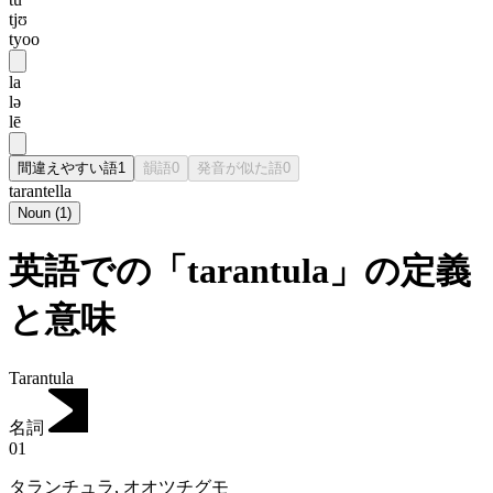
tjʊ
tyoo
la
lə
lē
間違えやすい語
1
韻語
0
発音が似た語
0
tarantella
Noun
(
1
)
英語での「tarantula」の定義
と意味
Tarantula
名詞
01
タランチュラ
,
オオツチグモ