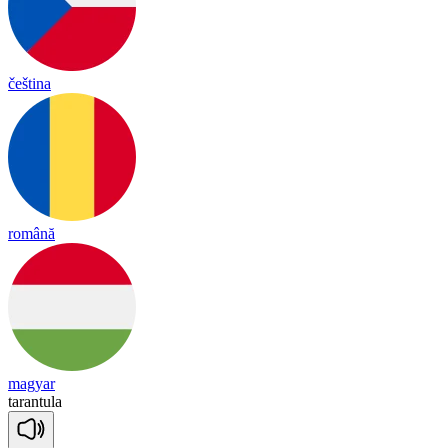
čeština
română
magyar
ta
ran
tu
la