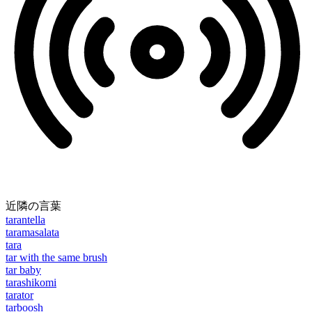
近隣の言葉
tarantella
taramasalata
tara
tar with the same brush
tar baby
tarashikomi
tarator
tarboosh