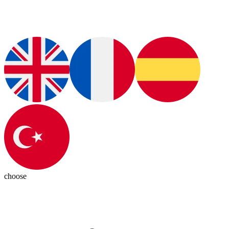
choose