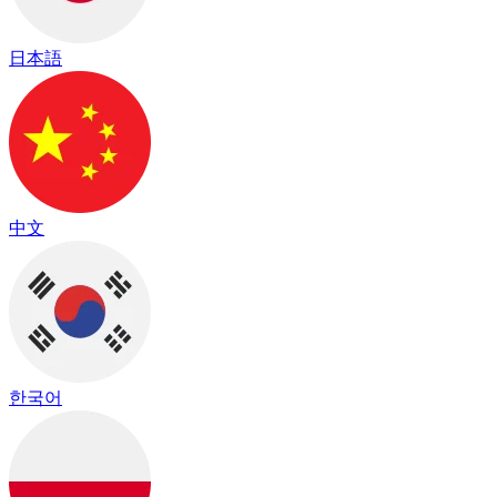
日本語
中文
한국어