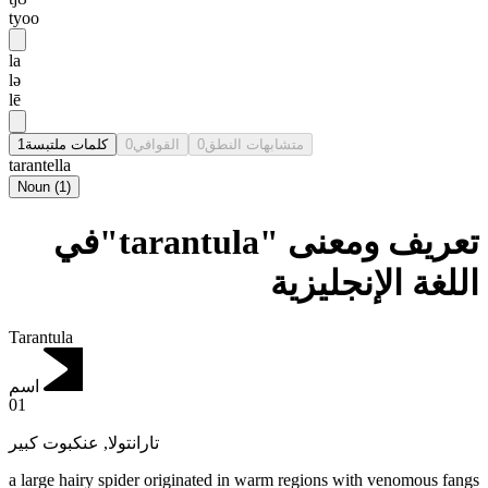
tyoo
la
lə
lē
1
كلمات ملتبسة
0
القوافي
0
متشابهات النطق
tarantella
Noun
(
1
)
تعريف ومعنى "tarantula"في
اللغة الإنجليزية
Tarantula
اسم
01
عنكبوت كبير
,
تارانتولا
a large hairy spider originated in warm regions with venomous fangs