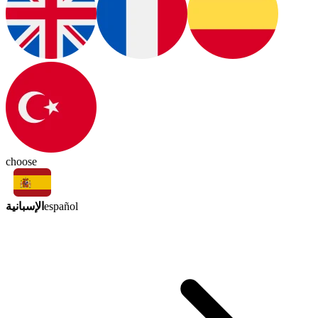
choose
الإسبانية
español