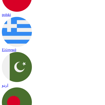
polski
Ελληνικά
اردو