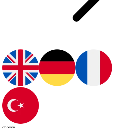
choose