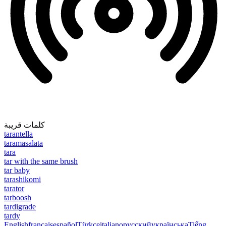
كلمات قريبة
tarantella
taramasalata
tara
tar with the same brush
tar baby
tarashikomi
tarator
tarboosh
tardigrade
tardy
English
français
español
Türkçe
italiano
русский
українська
Tiếng