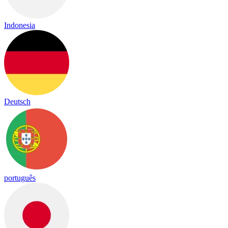
Indonesia
Deutsch
português