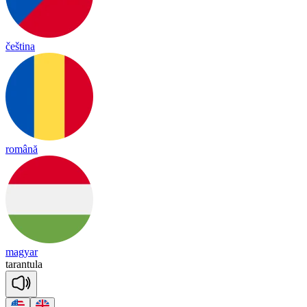
čeština
română
magyar
ta
ran
tu
la