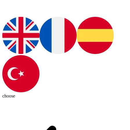
choose