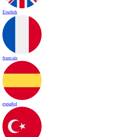
English
français
español