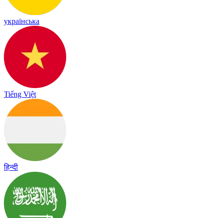
українська
Tiếng Việt
हिन्दी