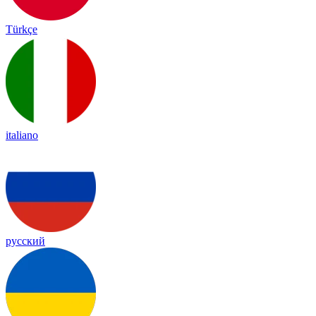
Türkçe
italiano
русский