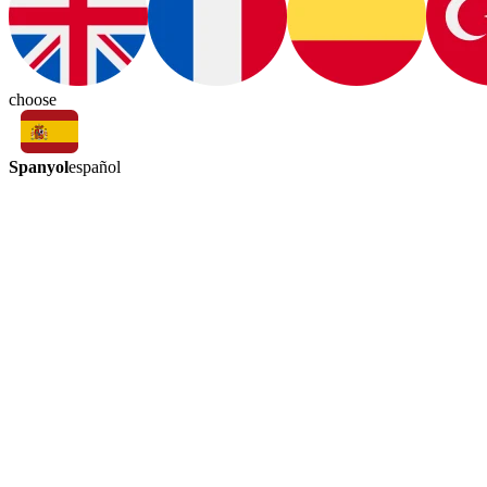
choose
Spanyol
español