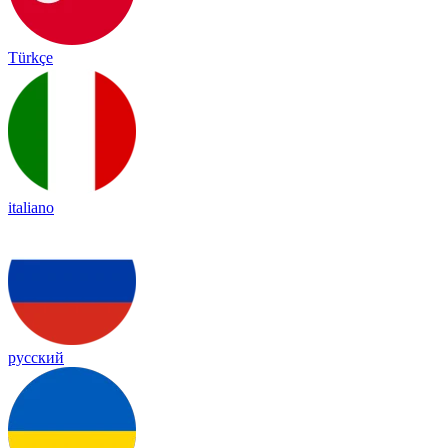
Türkçe
italiano
русский