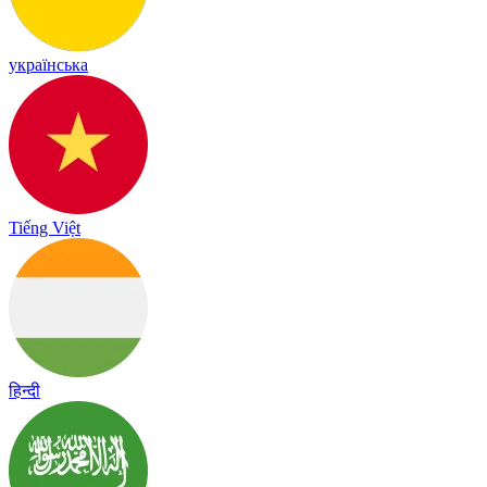
українська
Tiếng Việt
हिन्दी