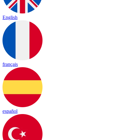
English
français
español