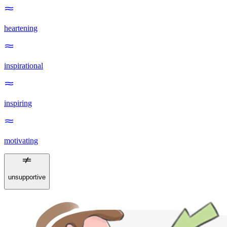
heartening
inspirational
inspiring
motivating
unsupportive