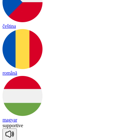
čeština
română
magyar
su
ppor
tive