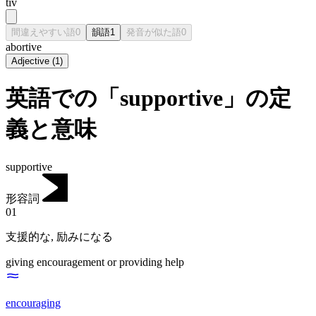
tiv
間違えやすい語
0
韻語
1
発音が似た語
0
abortive
Adjective
(
1
)
英語での「supportive」の定
義と意味
supportive
形容詞
01
支援的な
,
励みになる
giving encouragement or providing help
encouraging