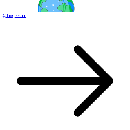
@langeek.co