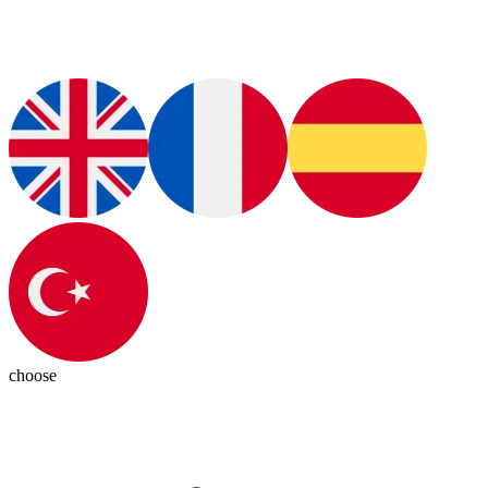
choose