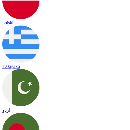
polski
Ελληνικά
اردو