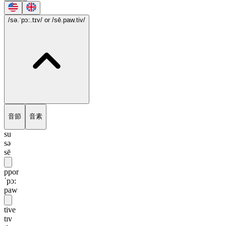
/sə.ˈpɔ:.tɪv/
or /sē.paw.tiv/
音節
音素
su
sə
sē
ppor
ˈpɔ:
paw
tive
tɪv