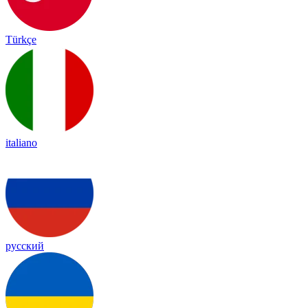
Türkçe
italiano
русский