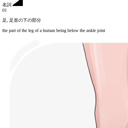
名詞
01
足
,
足首の下の部分
the part of the leg of a human being below the ankle joint