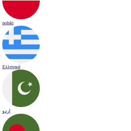
polski
Ελληνικά
اردو