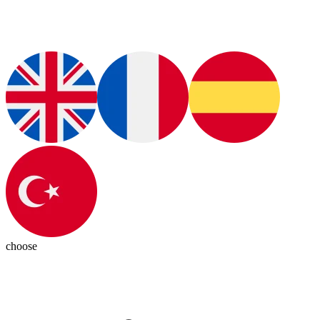
choose