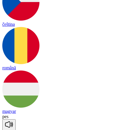
čeština
română
magyar
pes