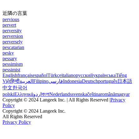
近隣の言葉
pervious
pervert
perversity
perversion
perversely
pescatarian
pesky
pessary
pessimism
pessimist
English
français
español
Türkçe
italiano
русский
українська
Tiếng
Việt
हिन्दी
العربية
Filipino
فارسی
Indonesia
Deutsch
português
日本語
中文
한국어
polski
Ελληνικά
اردو
বাংলা
Nederlands
svenska
čeština
română
magyar
Copyright © 2024 Langeek Inc. | All Rights Reserved |
Privacy
Policy
Copyright © 2024 Langeek Inc.
All Rights Reserved
Privacy Policy