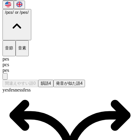
/pɛs/
or /pes/
音節
音素
pes
pɛs
pes
間違えやすい語
0
韻語
4
発音が似た語
4
yes
fes
ness
fess