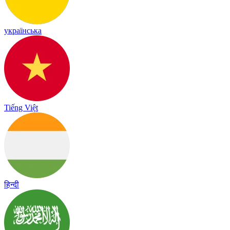
українська
Tiếng Việt
हिन्दी