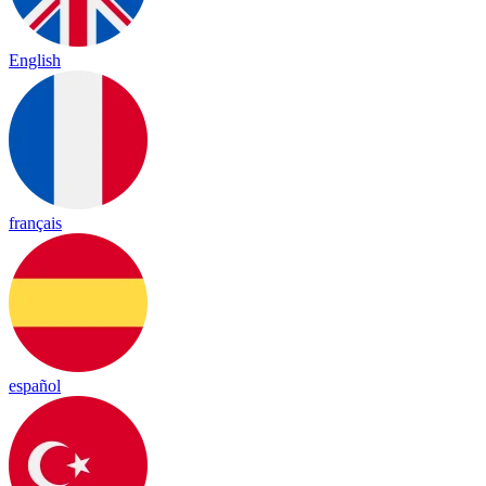
English
français
español