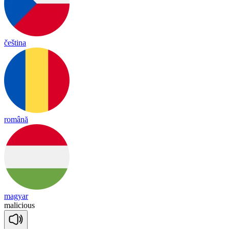
čeština
română
magyar
ma
li
cious