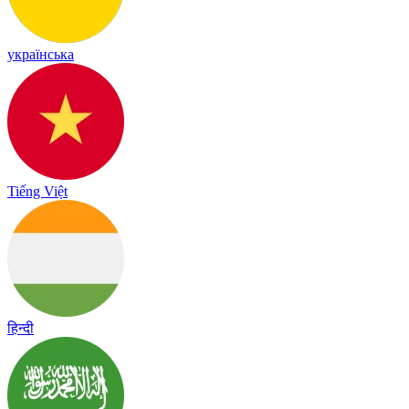
українська
Tiếng Việt
हिन्दी