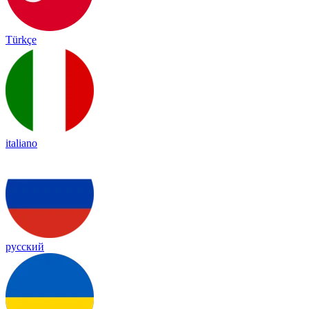
Türkçe
italiano
русский