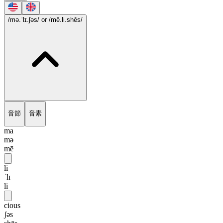
/mə.ˈlɪ.ʃəs/
or /mē.li.shēs/
音節
音素
ma
mə
mē
li
ˈlɪ
li
cious
ʃəs