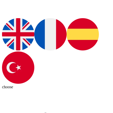
choose