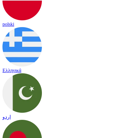
polski
Ελληνικά
اردو