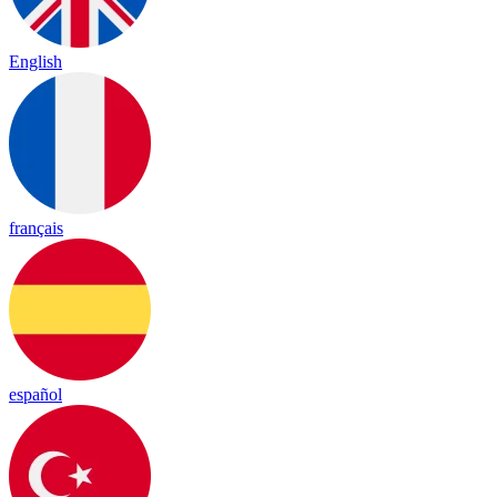
English
français
español