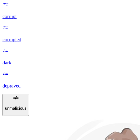
corrupt
corrupted
dark
depraved
unmalicious