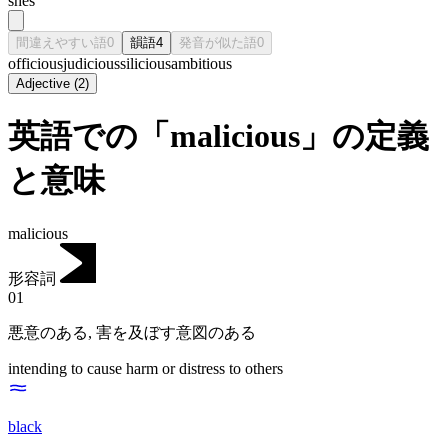
shēs
間違えやすい語
0
韻語
4
発音が似た語
0
officious
judicious
silicious
ambitious
Adjective
(
2
)
英語での「malicious」の定義
と意味
malicious
形容詞
01
悪意のある
,
害を及ぼす意図のある
intending to cause harm or distress to others
black