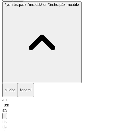
/ˌæn.tis.pæz.ˈmɒ.dɪk/
or /ān.tis.pāz.mo.dik/
sillabe
fonemi
an
ˌæn
ān
tis
tis