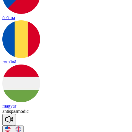
čeština
română
magyar
an
tis
pas
mo
dic