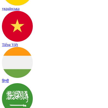
українська
Tiếng Việt
हिन्दी