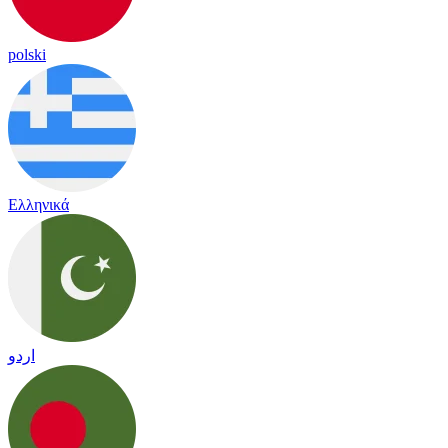
polski
Ελληνικά
اردو