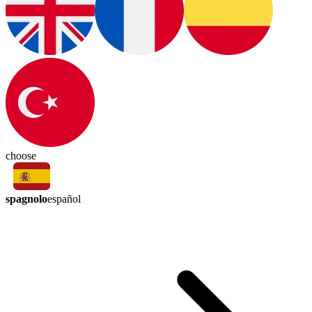
choose
spagnolo
español