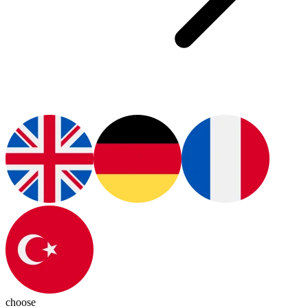
choose