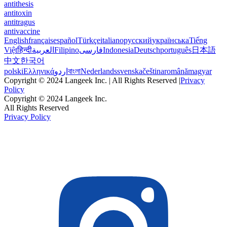
antithesis
antitoxin
antitragus
antivaccine
English
français
español
Türkçe
italiano
русский
українська
Tiếng
Việt
हिन्दी
العربية
Filipino
فارسی
Indonesia
Deutsch
português
日本語
中文
한국어
polski
Ελληνικά
اردو
বাংলা
Nederlands
svenska
čeština
română
magyar
Copyright © 2024 Langeek Inc. | All Rights Reserved |
Privacy
Policy
Copyright © 2024 Langeek Inc.
All Rights Reserved
Privacy Policy