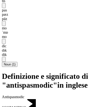
tis
pas
pæz
pāz
mo
ˈmɒ
mo
dic
dɪk
dik
Noun
(
1
)
Definizione e significato di
"antispasmodic"in inglese
Antispasmodic