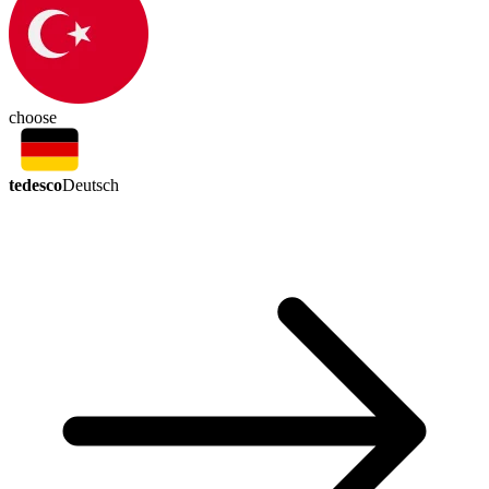
choose
tedesco
Deutsch