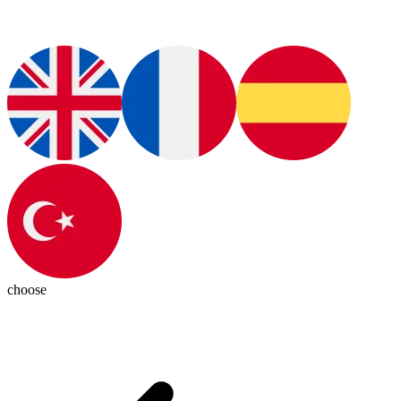
choose