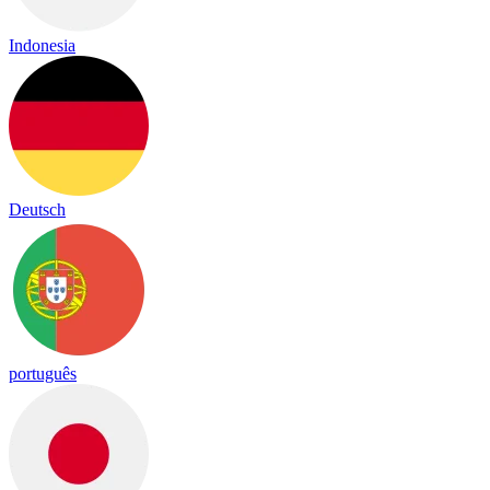
Indonesia
Deutsch
português