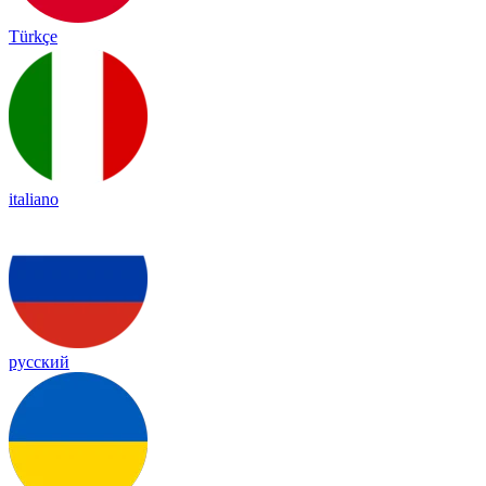
Türkçe
italiano
русский