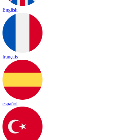
English
français
español