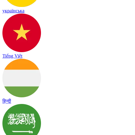
українська
Tiếng Việt
हिन्दी