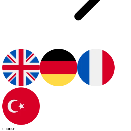
choose