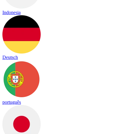
Indonesia
Deutsch
português