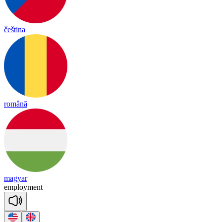
čeština
română
magyar
emp
loy
ment