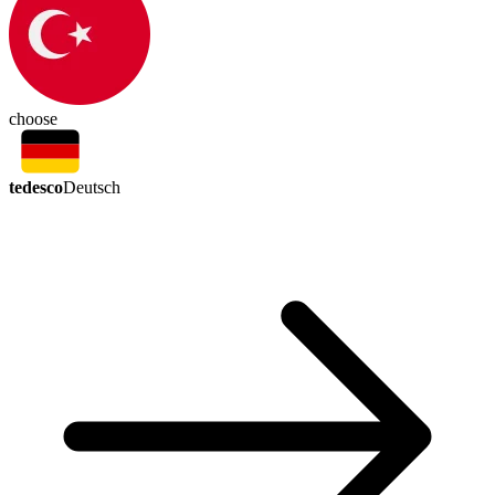
choose
tedesco
Deutsch