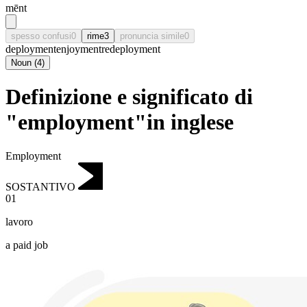
mēnt
spesso confusi
0
rime
3
pronuncia simile
0
deployment
enjoyment
redeployment
Noun
(
4
)
Definizione e significato di
"employment"in inglese
Employment
SOSTANTIVO
01
lavoro
a paid job