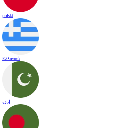
polski
Ελληνικά
اردو