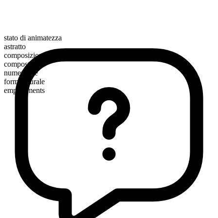
stato di animatezza
astratto
composizione morfologica
composto
numerabile
forma plurale
employments