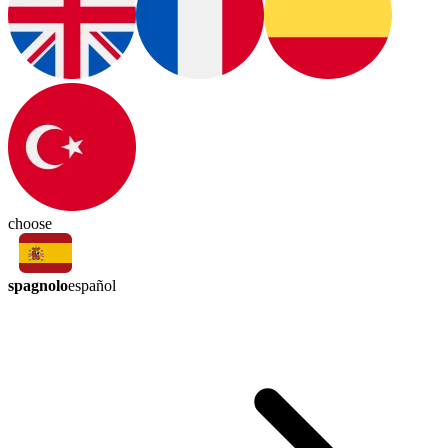
choose
spagnolo
español