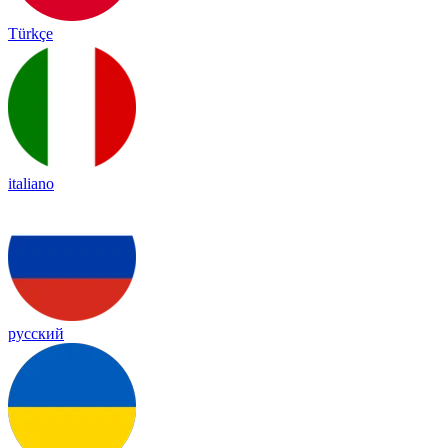
Türkçe
italiano
русский