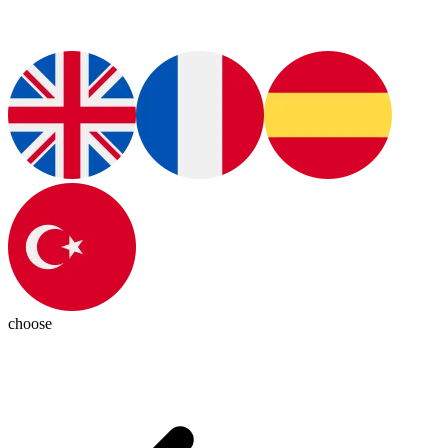
choose