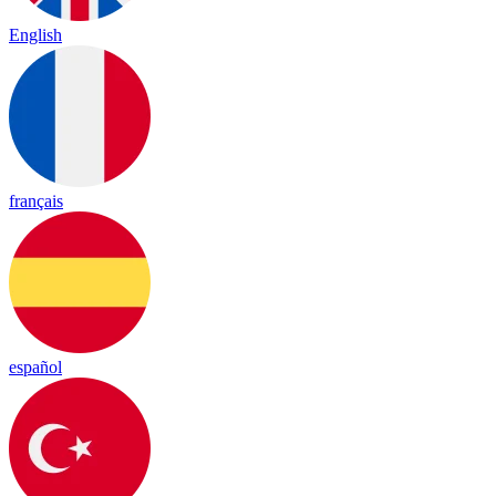
English
français
español