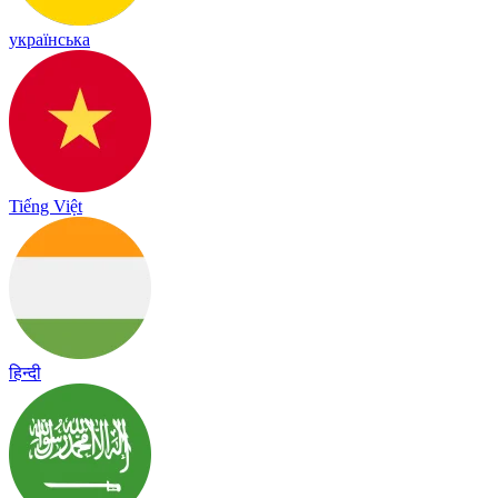
українська
Tiếng Việt
हिन्दी