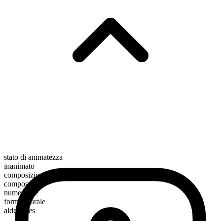
stato di animatezza
inanimato
composizione morfologica
composto
numerabile
forma plurale
aldehydes