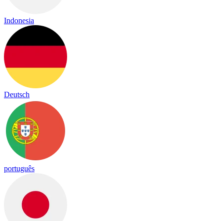
Indonesia
Deutsch
português