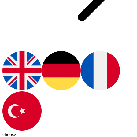
choose