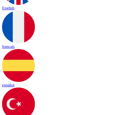
English
français
español