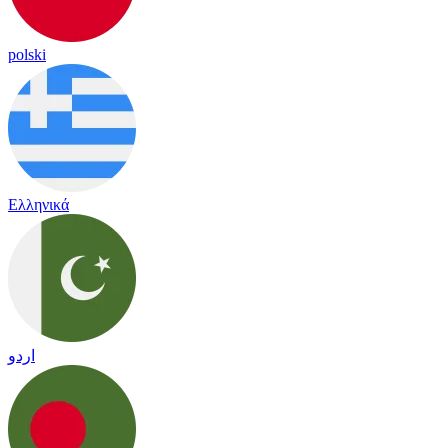
polski
Ελληνικά
اردو