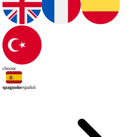
choose
spagnolo
español