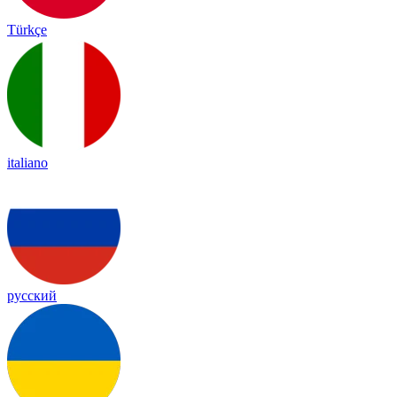
Türkçe
italiano
русский