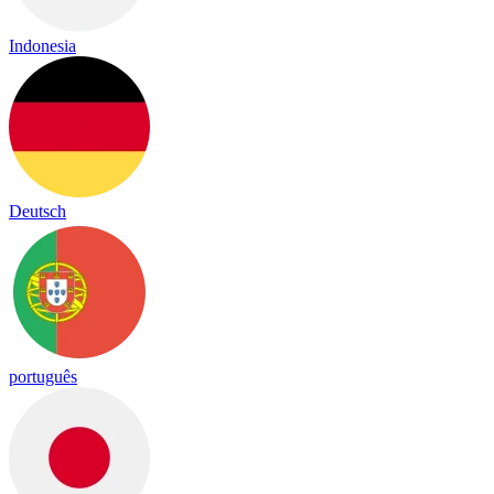
Indonesia
Deutsch
português