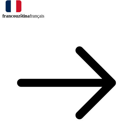
francouzština
français