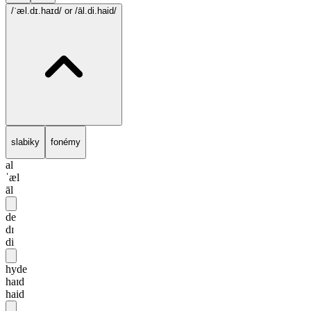
/ˈæl.dɪ.haɪd/
or /āl.di.haid/
slabiky
fonémy
al
ˈæl
āl
de
dɪ
di
hyde
haɪd
haid