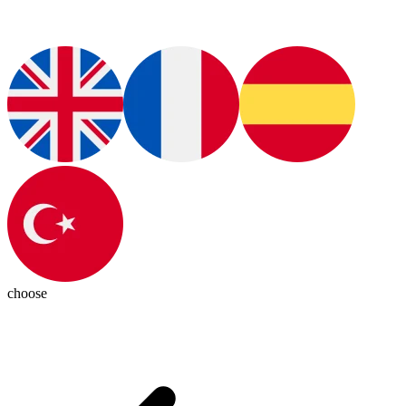
choose