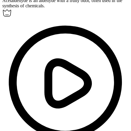
Acetaldehyde is an
aldehyde
with a fruity odor, often used in the
synthesis of chemicals.