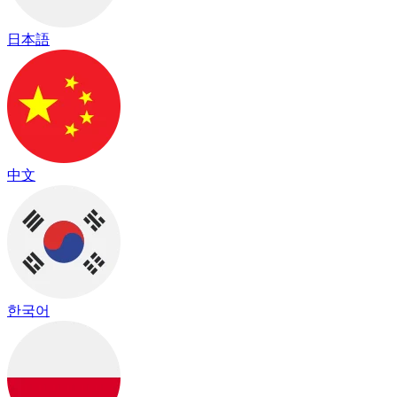
日本語
中文
한국어