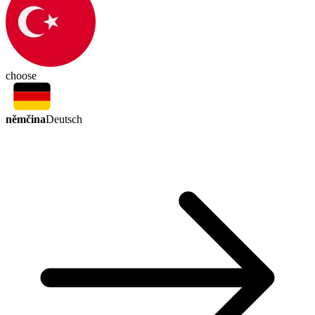
choose
němčina
Deutsch