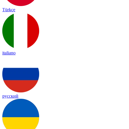
Türkçe
italiano
русский