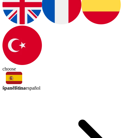
choose
španělština
español