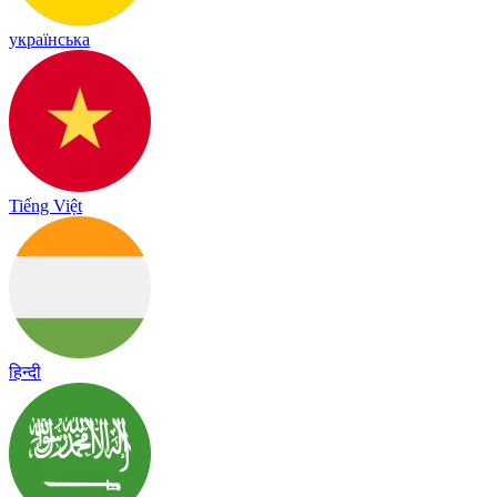
українська
Tiếng Việt
हिन्दी