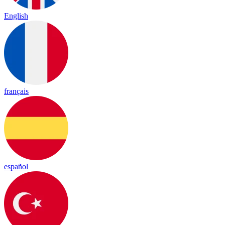
English
français
español