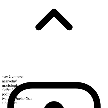
stav životnosti
neživotný
morfologické složení
složené
počitatelné
tvar množného čísla
aldehydes