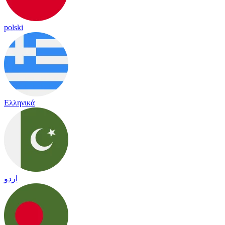
polski
Ελληνικά
اردو