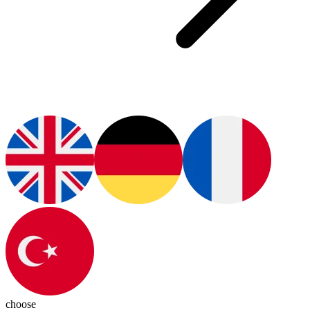
choose