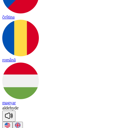
čeština
română
magyar
al
de
hyde