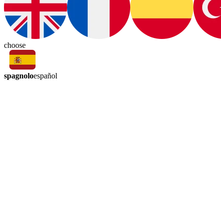
choose
spagnolo
español