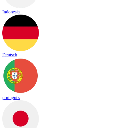
Indonesia
Deutsch
português