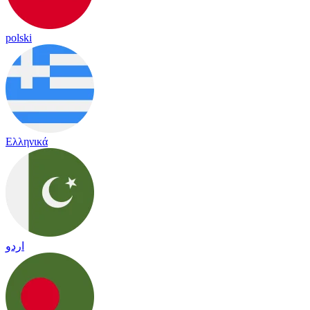
polski
Ελληνικά
اردو