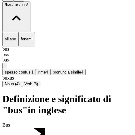
/bʌs/
or /bas/
sillabe
fonemi
bus
bʌs
bas
spesso confusi
1
rime
4
pronuncia simile
4
buxus
Noun
(
4
)
Verb
(
3
)
Definizione e significato di
"bus"in inglese
Bus