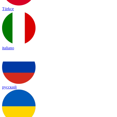
Türkçe
italiano
русский