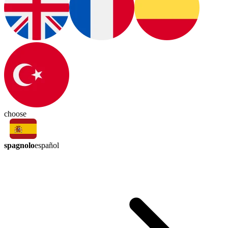
choose
spagnolo
español