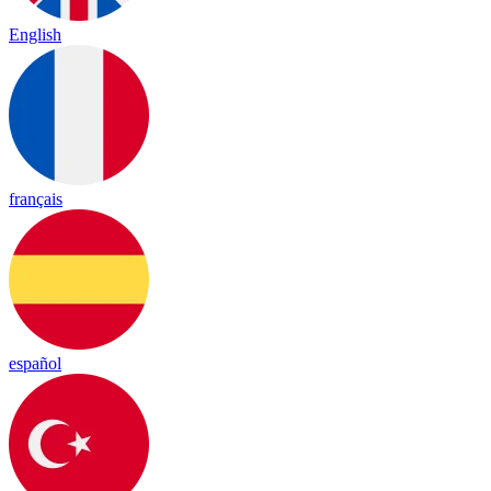
English
français
español