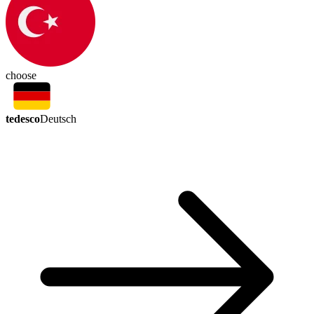
choose
tedesco
Deutsch