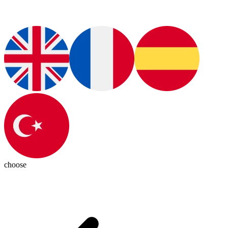
choose