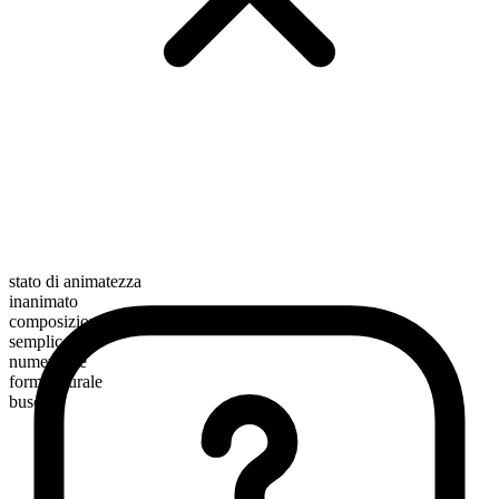
stato di animatezza
inanimato
composizione morfologica
semplice
numerabile
forma plurale
buses