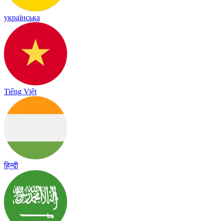
українська
Tiếng Việt
हिन्दी