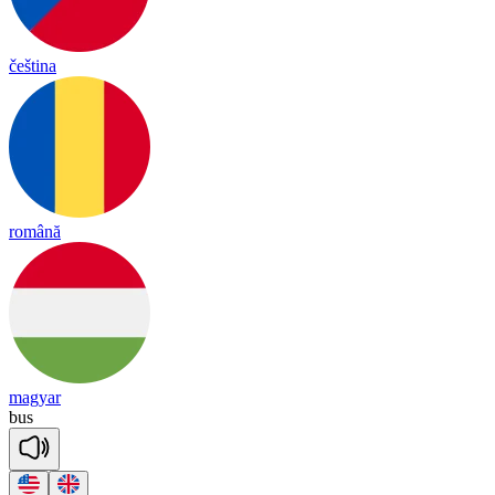
čeština
română
magyar
bus