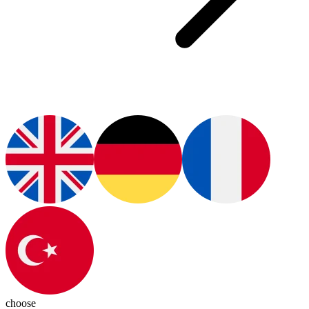
choose