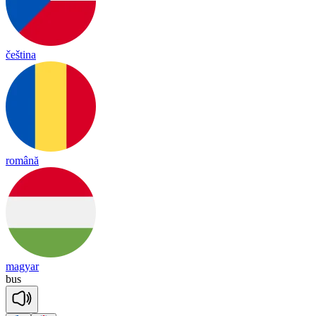
čeština
română
magyar
bus