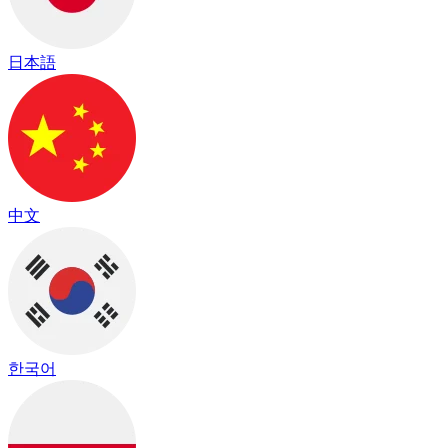
日本語
中文
한국어