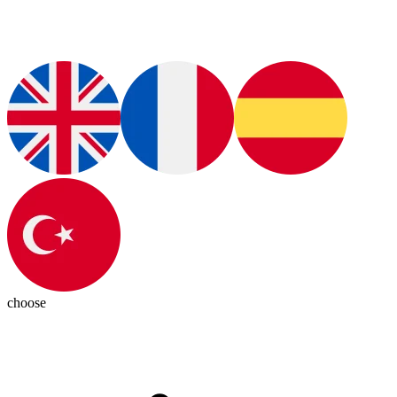
choose