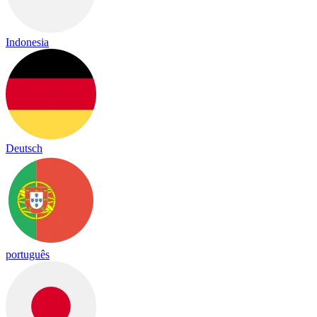
Indonesia
Deutsch
português