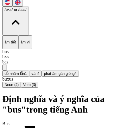
/bʌs/
or /bas/
âm tiết
âm vị
bus
bʌs
bas
dễ nhầm lẫn
1
vần
4
phát âm gần giống
4
buxus
Noun
(
4
)
Verb
(
3
)
Định nghĩa và ý nghĩa của
"bus"trong tiếng Anh
Bus