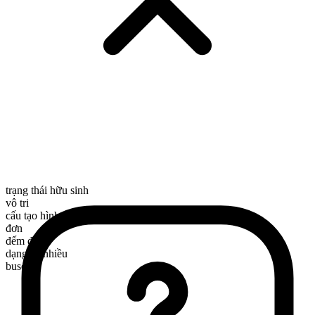
trạng thái hữu sinh
vô tri
cấu tạo hình thái
đơn
đếm được
dạng số nhiều
buses