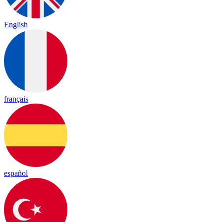
English
français
español