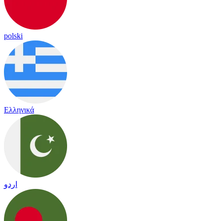
polski
Ελληνικά
اردو