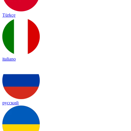
Türkçe
italiano
русский