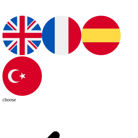
choose