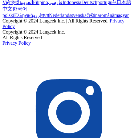
Việt
हिन्दी
العربية
Filipino
فارسی
Indonesia
Deutsch
português
日本語
中文
한국어
polski
Ελληνικά
اردو
বাংলা
Nederlands
svenska
čeština
română
magyar
Copyright © 2024 Langeek Inc. | All Rights Reserved |
Privacy
Policy
Copyright © 2024 Langeek Inc.
All Rights Reserved
Privacy Policy