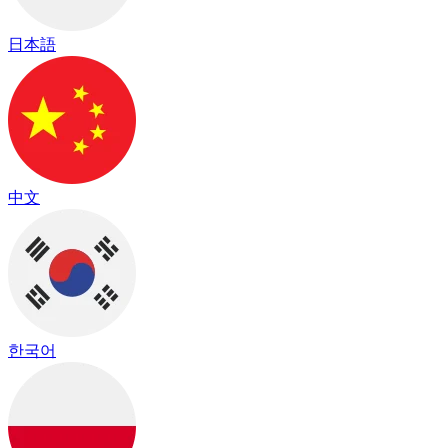
日本語
中文
한국어