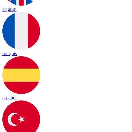
English
français
español