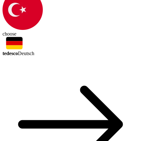
choose
tedesco
Deutsch