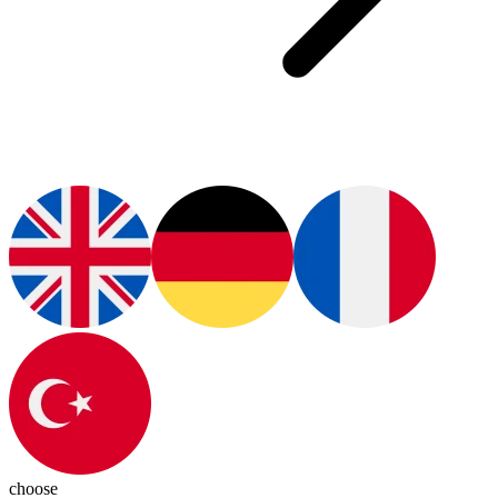
choose