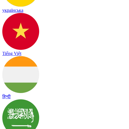
українська
Tiếng Việt
हिन्दी