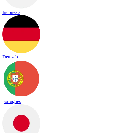
Indonesia
Deutsch
português