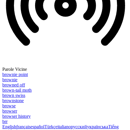
Parole Vicine
brownie point
brownie
browned off
brown-tail moth
brown swiss
brownstone
browse
browser
browser history
brr
English
français
español
Türkçe
italiano
русский
українська
Tiếng