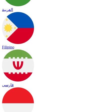
العربية
Filipino
فارسی