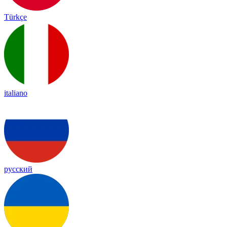
Türkçe
italiano
русский