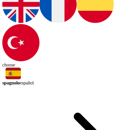
choose
spagnolo
español