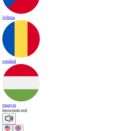
čeština
română
magyar
brow
nish
-
red