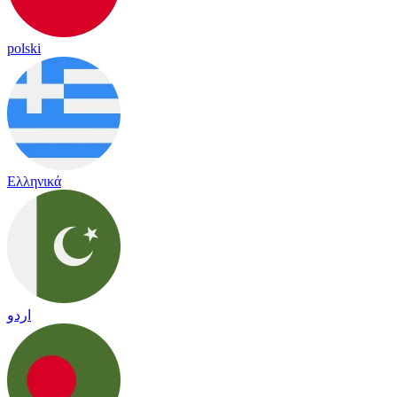
polski
Ελληνικά
اردو