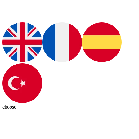
choose