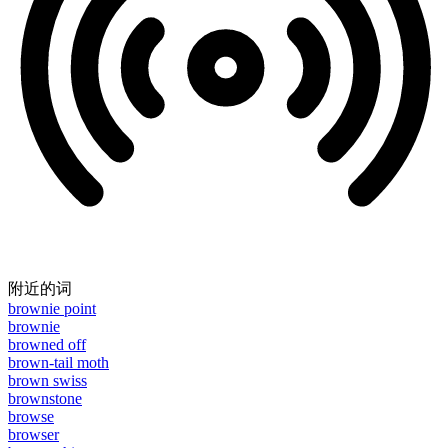
附近的词
brownie point
brownie
browned off
brown-tail moth
brown swiss
brownstone
browse
browser