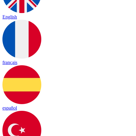
English
français
español