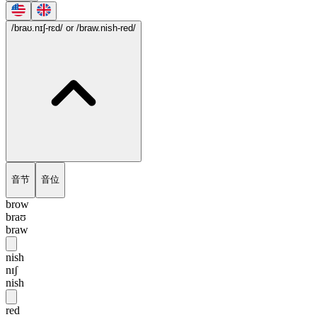
/braʊ.nɪʃ-rɛd/
or /braw.nish-red/
音节
音位
brow
braʊ
braw
nish
nɪʃ
nish
red