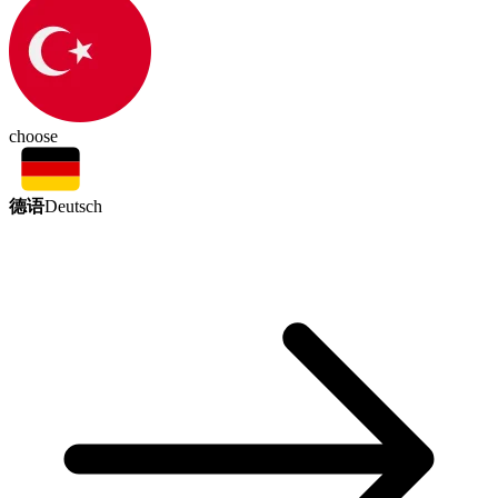
choose
德语
Deutsch