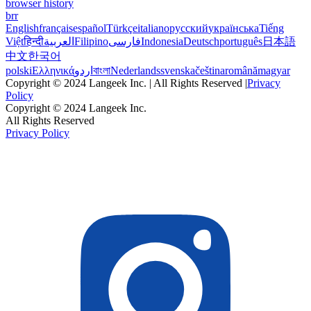
browser history
brr
English
français
español
Türkçe
italiano
русский
українська
Tiếng
Việt
हिन्दी
العربية
Filipino
فارسی
Indonesia
Deutsch
português
日本語
中文
한국어
polski
Ελληνικά
اردو
বাংলা
Nederlands
svenska
čeština
română
magyar
Copyright © 2024 Langeek Inc. | All Rights Reserved |
Privacy
Policy
Copyright © 2024 Langeek Inc.
All Rights Reserved
Privacy Policy