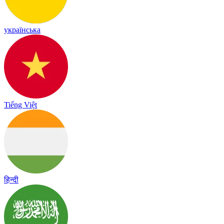
українська
Tiếng Việt
हिन्दी