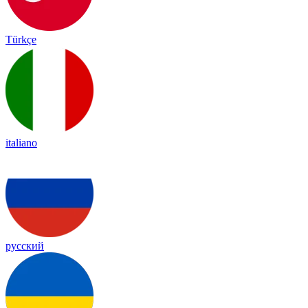
Türkçe
italiano
русский