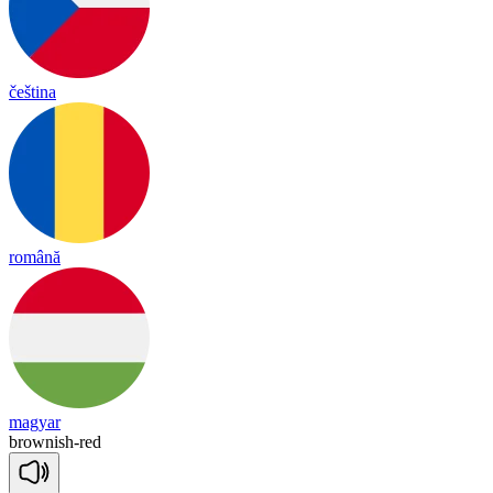
čeština
română
magyar
brow
nish
-
red