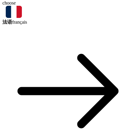
choose
法语
français