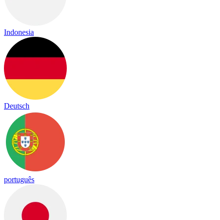
Indonesia
Deutsch
português