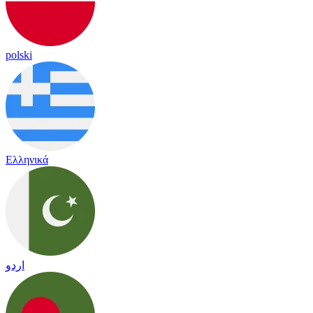
polski
Ελληνικά
اردو