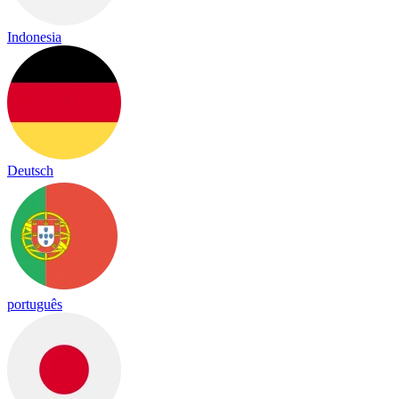
Indonesia
Deutsch
português