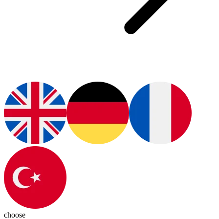
choose