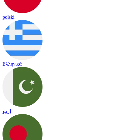
polski
Ελληνικά
اردو