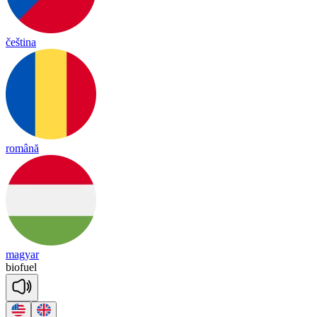
čeština
română
magyar
bio
fuel