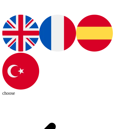
choose