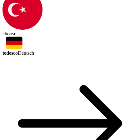
choose
tedesco
Deutsch