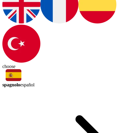
choose
spagnolo
español