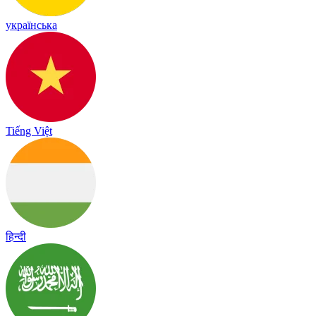
українська
Tiếng Việt
हिन्दी