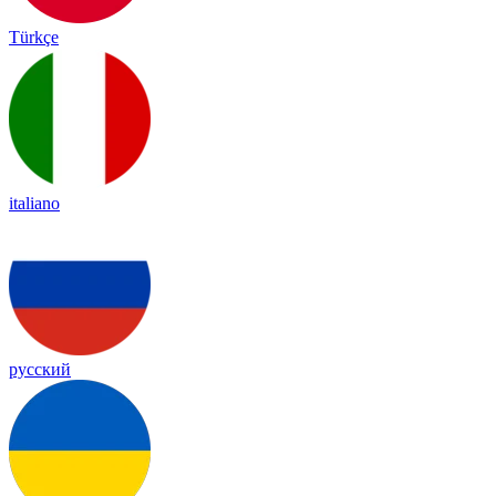
Türkçe
italiano
русский