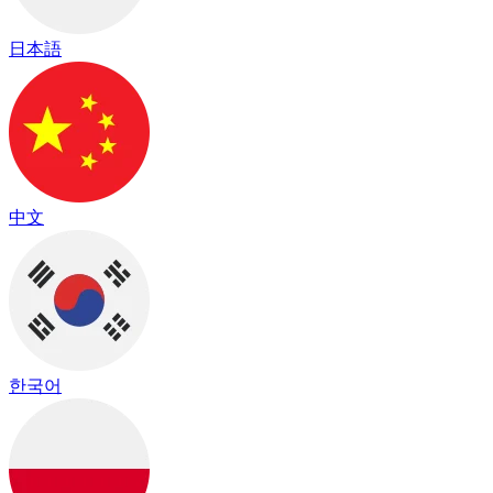
日本語
中文
한국어