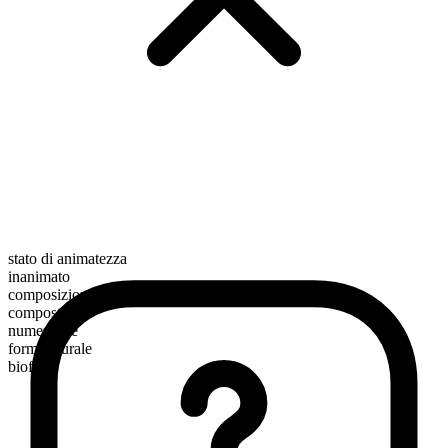
stato di animatezza
inanimato
composizione morfologica
composto
numerabile
forma plurale
biofuels