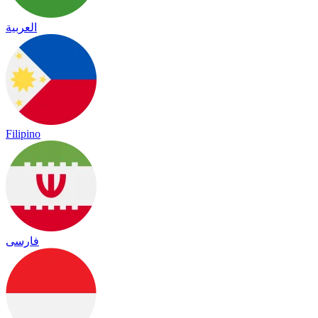
العربية
Filipino
فارسی