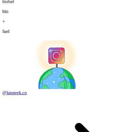
biofuel
bio
+
fuel
@langeek.co