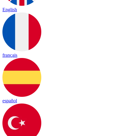
English
français
español