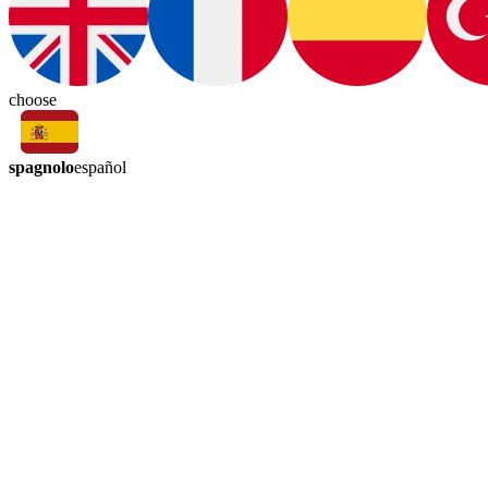
choose
spagnolo
español