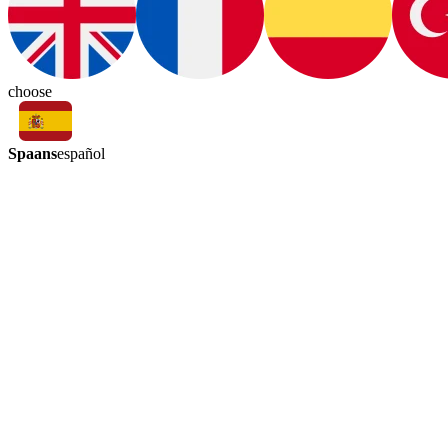
choose
Spaans
español