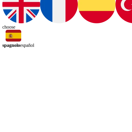
choose
spagnolo
español