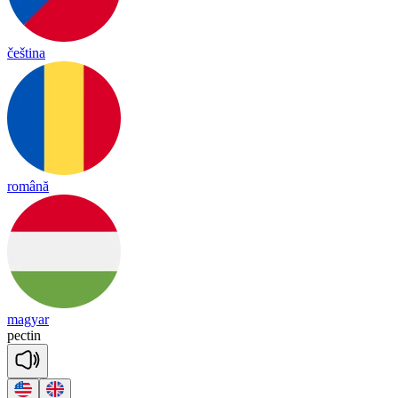
čeština
română
magyar
pec
tin