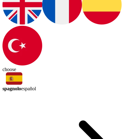
choose
spagnolo
español