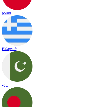
polski
Ελληνικά
اردو