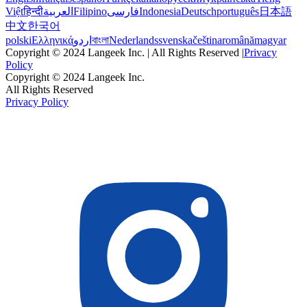
Việt
हिन्दी
العربية
Filipino
فارسی
Indonesia
Deutsch
português
日本語
中文
한국어
polski
Ελληνικά
اردو
বাংলা
Nederlands
svenska
čeština
română
magyar
Copyright © 2024 Langeek Inc. | All Rights Reserved |
Privacy
Policy
Copyright © 2024 Langeek Inc.
All Rights Reserved
Privacy Policy