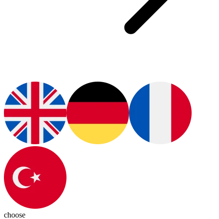
choose