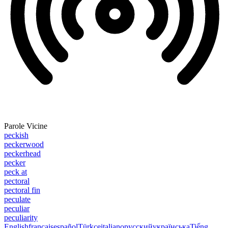
Parole Vicine
peckish
peckerwood
peckerhead
pecker
peck at
pectoral
pectoral fin
peculate
peculiar
peculiarity
English
français
español
Türkçe
italiano
русский
українська
Tiếng