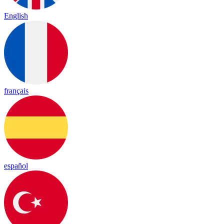
English
français
español