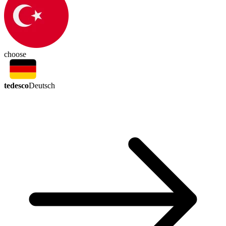
choose
tedesco
Deutsch