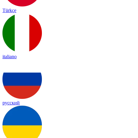
Türkçe
italiano
русский