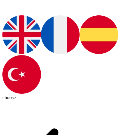
choose