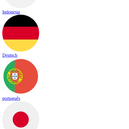
Indonesia
Deutsch
português