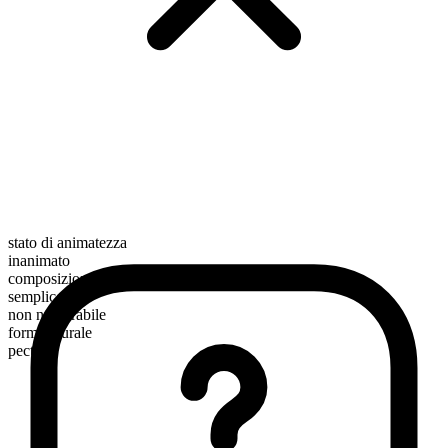
stato di animatezza
inanimato
composizione morfologica
semplice
non numerabile
forma plurale
pectins