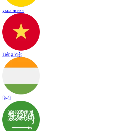
українська
Tiếng Việt
हिन्दी