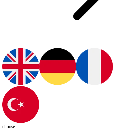
choose