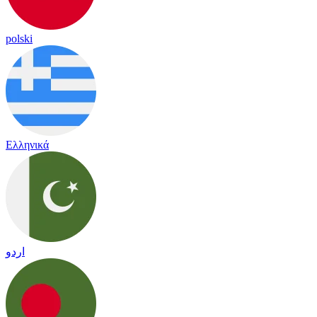
polski
Ελληνικά
اردو