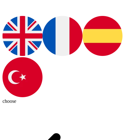
choose