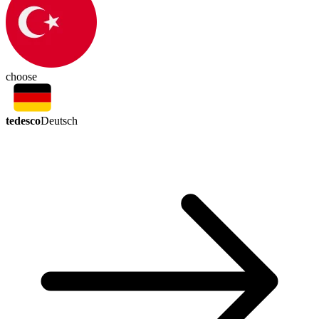
choose
tedesco
Deutsch