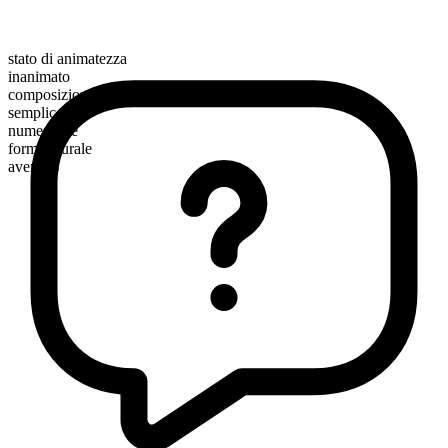
stato di animatezza
inanimato
composizione morfologica
semplice
numerabile
forma plurale
avenues