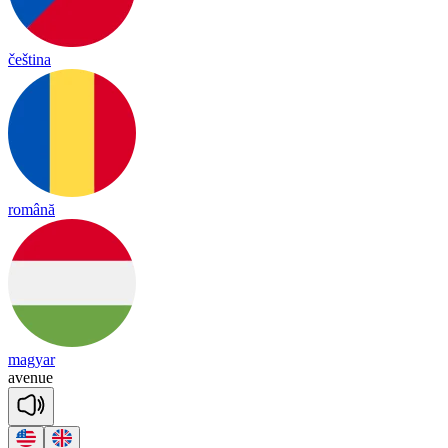
čeština
română
magyar
a
ve
nue