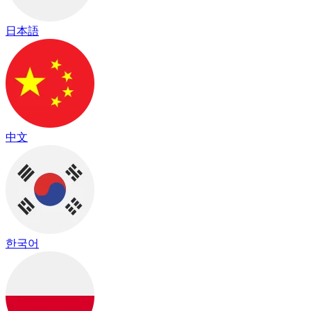
日本語
中文
한국어