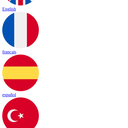
English
français
español