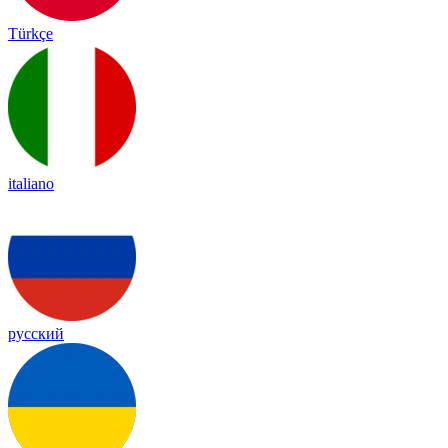
Türkçe
italiano
русский