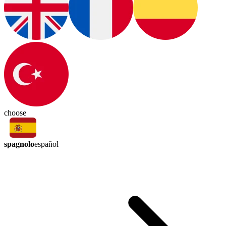
choose
spagnolo
español