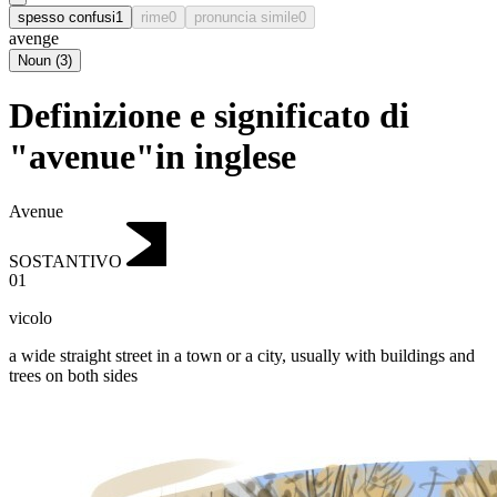
spesso confusi
1
rime
0
pronuncia simile
0
avenge
Noun
(
3
)
Definizione e significato di
"avenue"in inglese
Avenue
SOSTANTIVO
01
vicolo
a wide straight street in a town or a city, usually with buildings and
trees on both sides