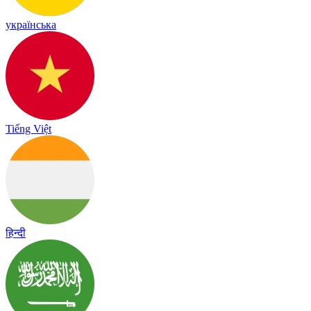
українська
Tiếng Việt
हिन्दी