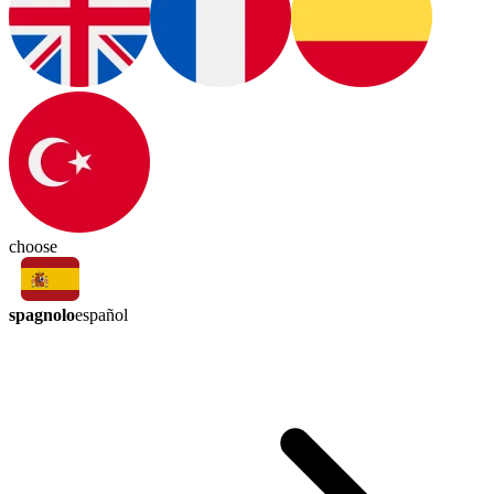
choose
spagnolo
español