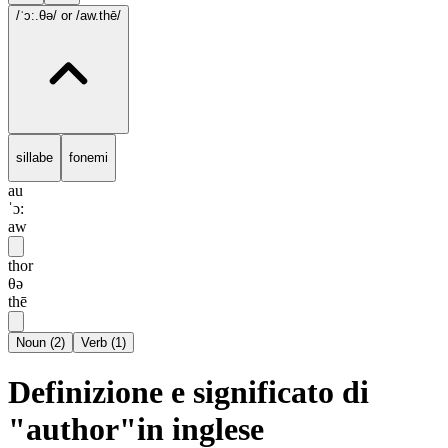
/ˈɔ:.θə/
or /aw.thē/
sillabe
fonemi
au
ˈɔ:
aw
thor
θə
thē
Noun
(
2
)
Verb
(
1
)
Definizione e significato di
"author"in inglese