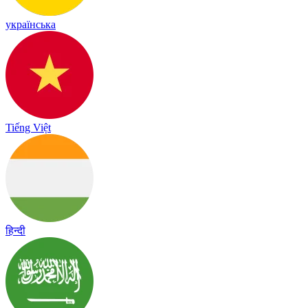
українська
Tiếng Việt
हिन्दी