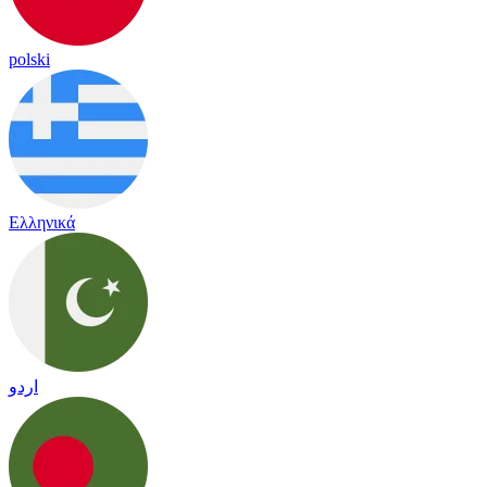
polski
Ελληνικά
اردو