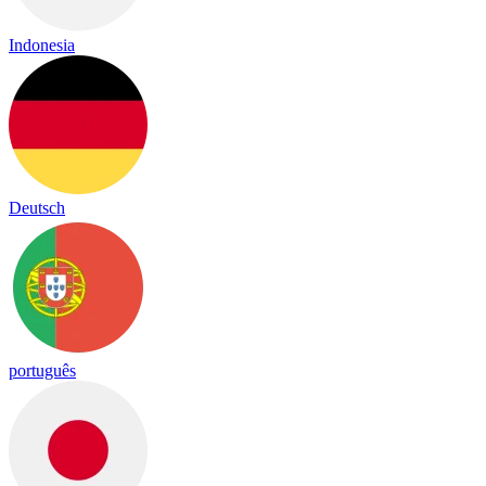
Indonesia
Deutsch
português