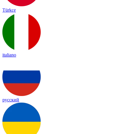
Türkçe
italiano
русский