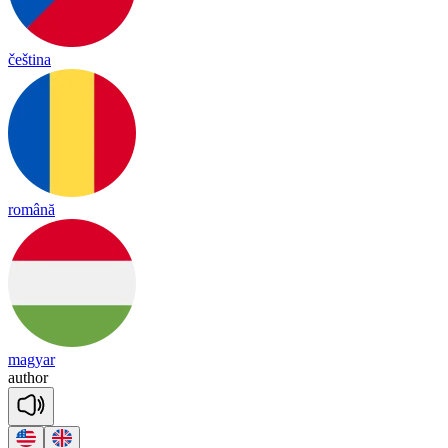
čeština
română
magyar
au
thor