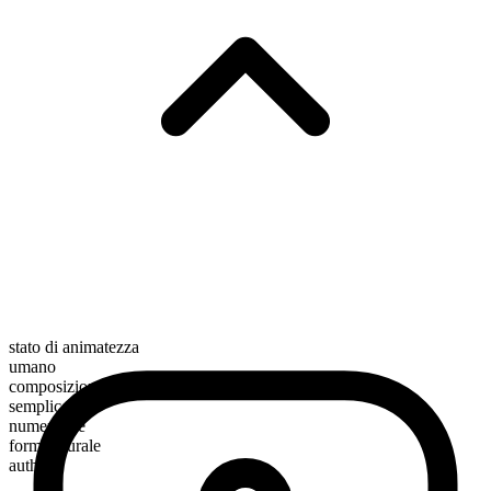
stato di animatezza
umano
composizione morfologica
semplice
numerabile
forma plurale
authors