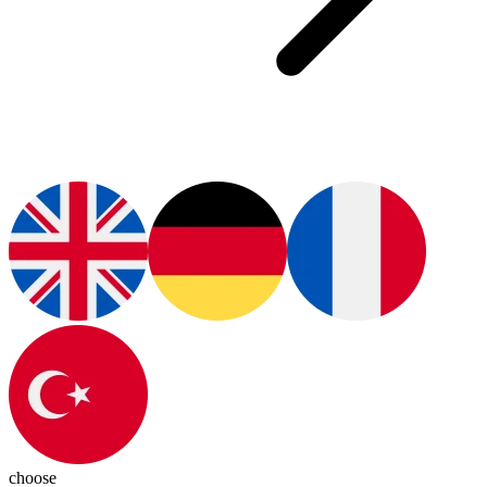
choose