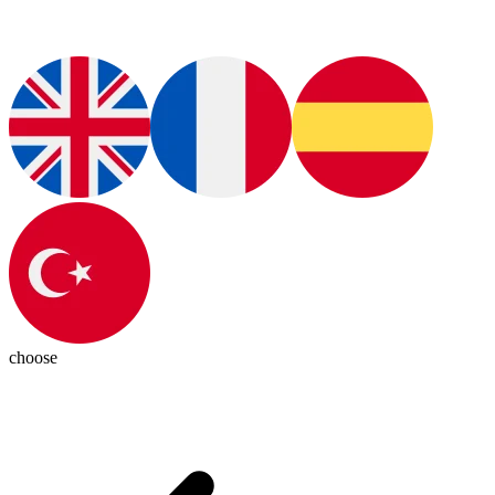
choose