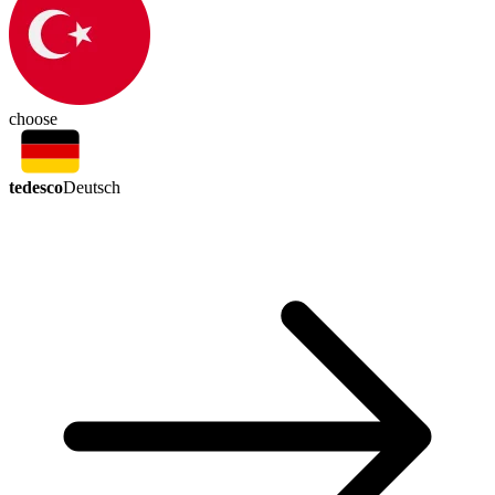
choose
tedesco
Deutsch