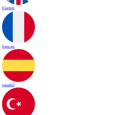
English
français
español