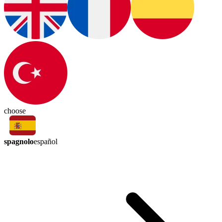
choose
spagnolo
español