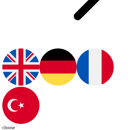
choose