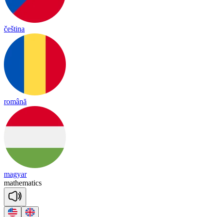
čeština
română
magyar
ma
the
ma
tics