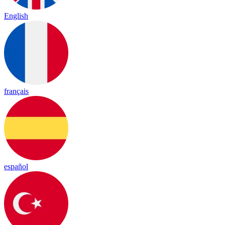
English
français
español