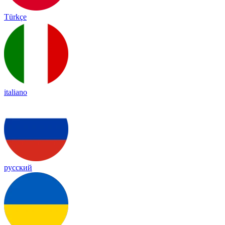
Türkçe
italiano
русский