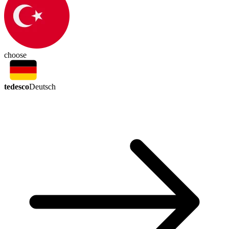
choose
tedesco
Deutsch