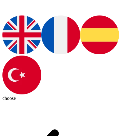
choose