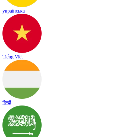
українська
Tiếng Việt
हिन्दी