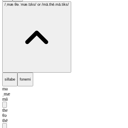
/ˌmæ.θə.ˈmæ.tɪks/
or /mā.thē.mā.tiks/
sillabe
fonemi
ma
ˌmæ
mā
the
θə
thē