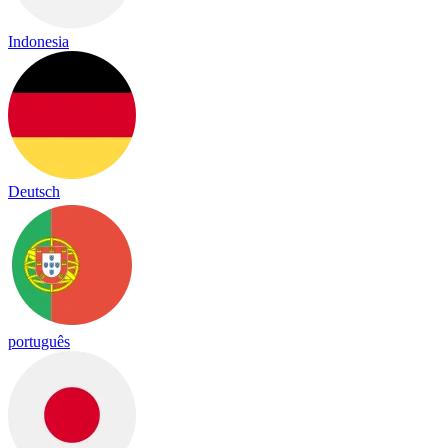
Indonesia
Deutsch
português