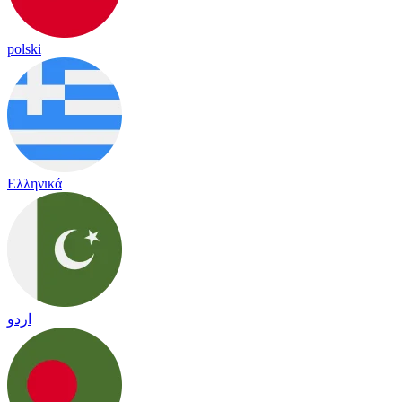
polski
Ελληνικά
اردو